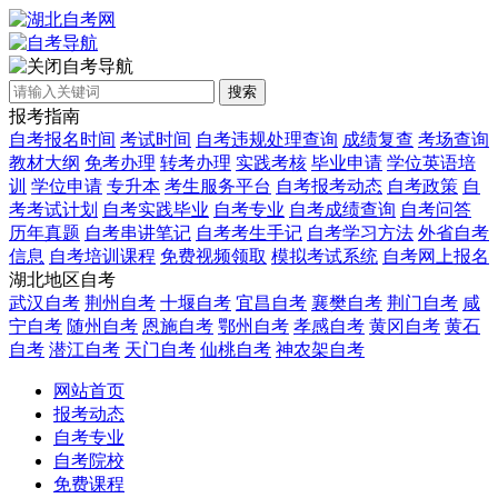
自考导航
搜索
报考指南
自考报名时间
考试时间
自考违规处理查询
成绩复查
考场查询
教材大纲
免考办理
转考办理
实践考核
毕业申请
学位英语培
训
学位申请
专升本
考生服务平台
自考报考动态
自考政策
自
考考试计划
自考实践毕业
自考专业
自考成绩查询
自考问答
历年真题
自考串讲笔记
自考考生手记
自考学习方法
外省自考
信息
自考培训课程
免费视频领取
模拟考试系统
自考网上报名
湖北地区自考
武汉自考
荆州自考
十堰自考
宜昌自考
襄樊自考
荆门自考
咸
宁自考
随州自考
恩施自考
鄂州自考
孝感自考
黄冈自考
黄石
自考
潜江自考
天门自考
仙桃自考
神农架自考
网站首页
报考动态
自考专业
自考院校
免费课程