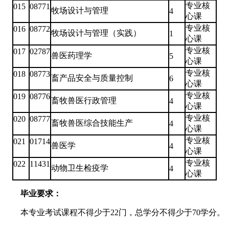
专业核
015
08771
牧场设计与管理
4
心课
专业核
016
08772
牧场设计与管理（实践）
1
心课
专业核
017
02787
兽医药理学
5
心课
专业核
018
08773
畜产品安全与质量控制
6
心课
专业核
019
08776
畜牧兽医行政管理
4
心课
专业核
020
08777
畜牧兽医综合技能生产
4
心课
专业核
021
01714
兽医学
4
心课
专业核
022
11431
动物卫生检疫学
4
心课
毕业要求：
本专业考试课程不得少于22门，总学分不得少于70学分。