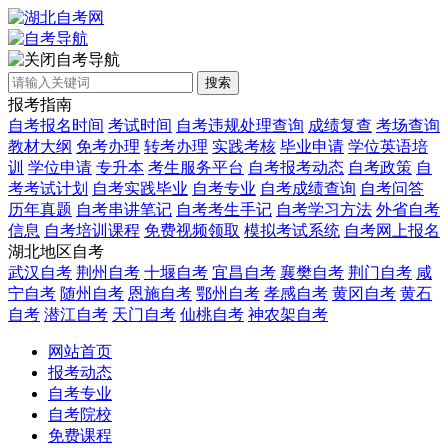
自考导航
搜索
报考指南
自考报名时间
考试时间
自考违规处理查询
成绩复查
考场查询
教材大纲
免考办理
转考办理
实践考核
毕业申请
学位英语培
训
学位申请
专升本
考生服务平台
自考报考动态
自考政策
自
考考试计划
自考实践毕业
自考专业
自考成绩查询
自考问答
历年真题
自考串讲笔记
自考考生手记
自考学习方法
外省自考
信息
自考培训课程
免费视频领取
模拟考试系统
自考网上报名
湖北地区自考
武汉自考
荆州自考
十堰自考
宜昌自考
襄樊自考
荆门自考
咸
宁自考
随州自考
恩施自考
鄂州自考
孝感自考
黄冈自考
黄石
自考
潜江自考
天门自考
仙桃自考
神农架自考
网站首页
报考动态
自考专业
自考院校
免费课程