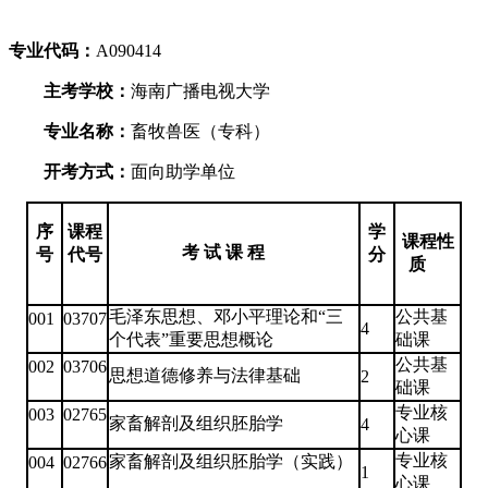
专业代码：
A090414
主考学校：
海南广播电视大学
专业名称：
畜牧兽医（专科）
开考方式：
面向助学单位
序
课程
学
课程性
考 试 课 程
号
代号
分
质
毛泽东思想、邓小平理论和“三
公共基
001
03707
4
个代表”重要思想概论
础课
公共基
002
03706
思想道德修养与法律基础
2
础课
专业核
003
02765
家畜解剖及组织胚胎学
4
心课
专业核
家畜解剖及组织胚胎学（实践）
004
02766
1
心课