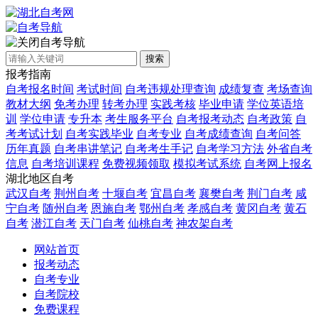
自考导航
搜索
报考指南
自考报名时间
考试时间
自考违规处理查询
成绩复查
考场查询
教材大纲
免考办理
转考办理
实践考核
毕业申请
学位英语培
训
学位申请
专升本
考生服务平台
自考报考动态
自考政策
自
考考试计划
自考实践毕业
自考专业
自考成绩查询
自考问答
历年真题
自考串讲笔记
自考考生手记
自考学习方法
外省自考
信息
自考培训课程
免费视频领取
模拟考试系统
自考网上报名
湖北地区自考
武汉自考
荆州自考
十堰自考
宜昌自考
襄樊自考
荆门自考
咸
宁自考
随州自考
恩施自考
鄂州自考
孝感自考
黄冈自考
黄石
自考
潜江自考
天门自考
仙桃自考
神农架自考
网站首页
报考动态
自考专业
自考院校
免费课程