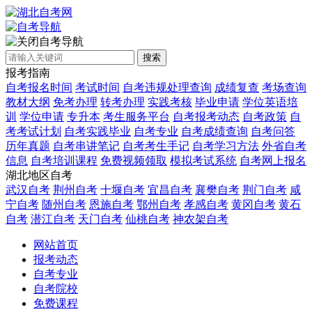
自考导航
搜索
报考指南
自考报名时间
考试时间
自考违规处理查询
成绩复查
考场查询
教材大纲
免考办理
转考办理
实践考核
毕业申请
学位英语培
训
学位申请
专升本
考生服务平台
自考报考动态
自考政策
自
考考试计划
自考实践毕业
自考专业
自考成绩查询
自考问答
历年真题
自考串讲笔记
自考考生手记
自考学习方法
外省自考
信息
自考培训课程
免费视频领取
模拟考试系统
自考网上报名
湖北地区自考
武汉自考
荆州自考
十堰自考
宜昌自考
襄樊自考
荆门自考
咸
宁自考
随州自考
恩施自考
鄂州自考
孝感自考
黄冈自考
黄石
自考
潜江自考
天门自考
仙桃自考
神农架自考
网站首页
报考动态
自考专业
自考院校
免费课程