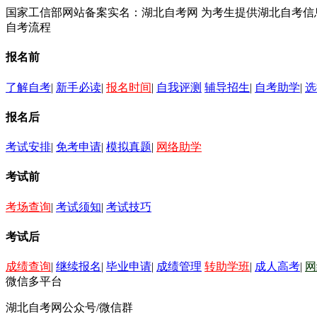
国家工信部网站备案实名：湖北自考网 为考生提供湖北自考
自考流程
报名前
了解自考
|
新手必读
|
报名时间
|
自我评测
辅导招生
|
自考助学
|
选
报名后
考试安排
|
免考申请
|
模拟真题
|
网络助学
考试前
考场查询
|
考试须知
|
考试技巧
考试后
成绩查询
|
继续报名
|
毕业申请
|
成绩管理
转助学班
|
成人高考
|
网
微信多平台
湖北自考网公众号/微信群