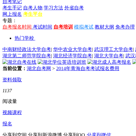
自考笔记
考生手记
自考人物
学习方法
外省自考
网上报名
考生平台
专题：
自考报名时间
考试时间
自考培训
模拟考试
教材大纲
免考办理
热门学校
中南财经政法大学自考
|
华中农业大学自考
|
武汉理工大学自考
|
湖北第二师范学院自考
|
湖北经济学院自考
|
湖北大学自考
|
武汉
当前位置：
湖北自考网
>
2014年青海自考考试报名费用
资料领取
1137
阅读量
视频课程
报名
分享到空间
分享到新浪微博
分享到QQ
分享到微信