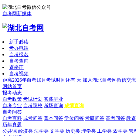
自考网新媒体
新手必读
考办电话
自考报名
自考查询
资格证
自考视频
距离2026年自考10月考试时间还有
天
加入湖北自考网微信交流
网站首页
报考动态
自考政策
考试计划
实践毕业
自考专业
自考院校
考场查询
成绩查询
自考问答
自考百科
成考问答
普本问答
学位问答
考研问答
高考问答
教资
历年真题
公共课
经济类
法学类
文学类
历史类
理学类
工学类
农学类
管