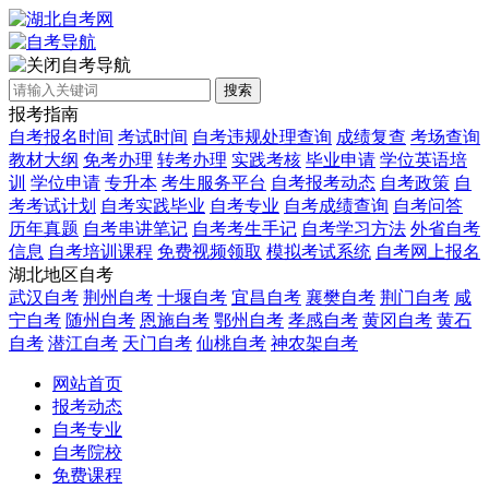
自考导航
搜索
报考指南
自考报名时间
考试时间
自考违规处理查询
成绩复查
考场查询
教材大纲
免考办理
转考办理
实践考核
毕业申请
学位英语培
训
学位申请
专升本
考生服务平台
自考报考动态
自考政策
自
考考试计划
自考实践毕业
自考专业
自考成绩查询
自考问答
历年真题
自考串讲笔记
自考考生手记
自考学习方法
外省自考
信息
自考培训课程
免费视频领取
模拟考试系统
自考网上报名
湖北地区自考
武汉自考
荆州自考
十堰自考
宜昌自考
襄樊自考
荆门自考
咸
宁自考
随州自考
恩施自考
鄂州自考
孝感自考
黄冈自考
黄石
自考
潜江自考
天门自考
仙桃自考
神农架自考
网站首页
报考动态
自考专业
自考院校
免费课程