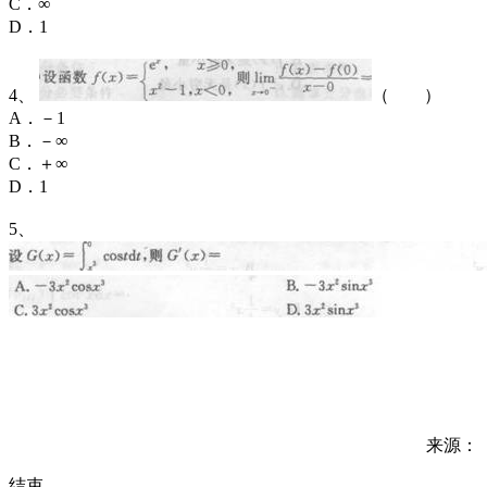
C．∞
D．1
4、
（ ）
A．－1
B．－∞
C．＋∞
D．1
5、
来源：
结束