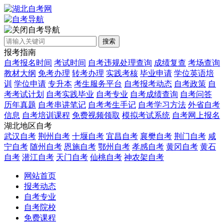
自考导航
搜索
报考指南
自考报名时间
考试时间
自考违规处理查询
成绩复查
考场查询
教材大纲
免考办理
转考办理
实践考核
毕业申请
学位英语培
训
学位申请
专升本
考生服务平台
自考报考动态
自考政策
自
考考试计划
自考实践毕业
自考专业
自考成绩查询
自考问答
历年真题
自考串讲笔记
自考考生手记
自考学习方法
外省自考
信息
自考培训课程
免费视频领取
模拟考试系统
自考网上报名
湖北地区自考
武汉自考
荆州自考
十堰自考
宜昌自考
襄樊自考
荆门自考
咸
宁自考
随州自考
恩施自考
鄂州自考
孝感自考
黄冈自考
黄石
自考
潜江自考
天门自考
仙桃自考
神农架自考
网站首页
报考动态
自考专业
自考院校
免费课程