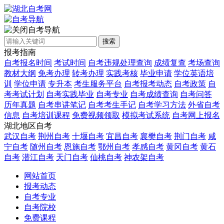
自考导航
搜索
报考指南
自考报名时间
考试时间
自考违规处理查询
成绩复查
考场查询
教材大纲
免考办理
转考办理
实践考核
毕业申请
学位英语培
训
学位申请
专升本
考生服务平台
自考报考动态
自考政策
自
考考试计划
自考实践毕业
自考专业
自考成绩查询
自考问答
历年真题
自考串讲笔记
自考考生手记
自考学习方法
外省自考
信息
自考培训课程
免费视频领取
模拟考试系统
自考网上报名
湖北地区自考
武汉自考
荆州自考
十堰自考
宜昌自考
襄樊自考
荆门自考
咸
宁自考
随州自考
恩施自考
鄂州自考
孝感自考
黄冈自考
黄石
自考
潜江自考
天门自考
仙桃自考
神农架自考
网站首页
报考动态
自考专业
自考院校
免费课程