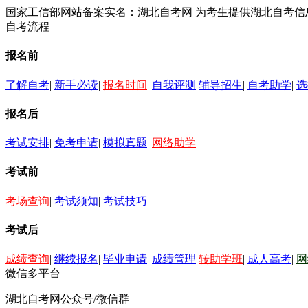
国家工信部网站备案实名：湖北自考网 为考生提供湖北自考
自考流程
报名前
了解自考
|
新手必读
|
报名时间
|
自我评测
辅导招生
|
自考助学
|
选
报名后
考试安排
|
免考申请
|
模拟真题
|
网络助学
考试前
考场查询
|
考试须知
|
考试技巧
考试后
成绩查询
|
继续报名
|
毕业申请
|
成绩管理
转助学班
|
成人高考
|
网
微信多平台
湖北自考网公众号/微信群