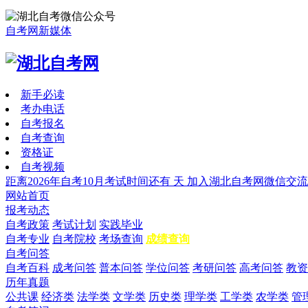
自考网新媒体
新手必读
考办电话
自考报名
自考查询
资格证
自考视频
距离2026年自考10月考试时间还有
天
加入湖北自考网微信交流
网站首页
报考动态
自考政策
考试计划
实践毕业
自考专业
自考院校
考场查询
成绩查询
自考问答
自考百科
成考问答
普本问答
学位问答
考研问答
高考问答
教资
历年真题
公共课
经济类
法学类
文学类
历史类
理学类
工学类
农学类
管