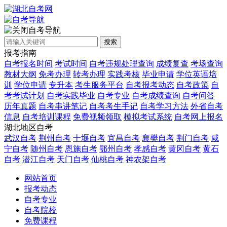
自考导航
搜索
报考指南
自考报名时间
考试时间
自考违规处理查询
成绩复查
考场查询
教材大纲
免考办理
转考办理
实践考核
毕业申请
学位英语培
训
学位申请
专升本
考生服务平台
自考报考动态
自考政策
自
考考试计划
自考实践毕业
自考专业
自考成绩查询
自考问答
历年真题
自考串讲笔记
自考考生手记
自考学习方法
外省自考
信息
自考培训课程
免费视频领取
模拟考试系统
自考网上报名
湖北地区自考
武汉自考
荆州自考
十堰自考
宜昌自考
襄樊自考
荆门自考
咸
宁自考
随州自考
恩施自考
鄂州自考
孝感自考
黄冈自考
黄石
自考
潜江自考
天门自考
仙桃自考
神农架自考
网站首页
报考动态
自考专业
自考院校
免费课程