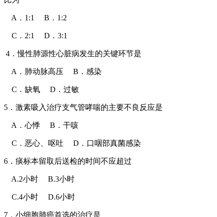
A．1:1 B．1:2
C．2:1 D．3:1
4．慢性肺源性心脏病发生的关键环节是
A．肺动脉高压 B．感染
C．缺氧 D．过敏
5．激素吸入治疗支气管哮喘的主要不良反应是
A．心悸 B．干咳
C．恶心、呕吐 D．口咽部真菌感染
6．痰标本留取后送检的时间不应超过
A.2小时 B.3小时
C.4小时 D.6小时
7．小细胞肺癌首选的治疗是