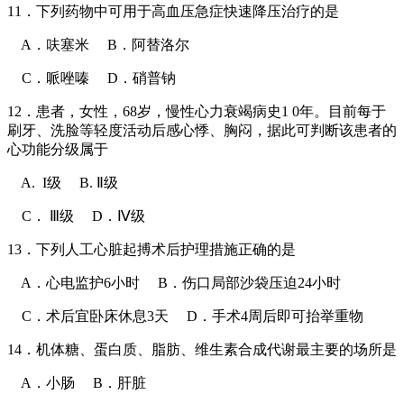
11．下列药物中可用于高血压急症快速降压治疗的是
A．呋塞米 B．阿替洛尔
C．哌唑嗪 D．硝普钠
12．患者，女性，68岁，慢性心力衰竭病史1 0年。目前每于
刷牙、洗脸等轻度活动后感心悸、胸闷，据此可判断该患者的
心功能分级属于
A. I级 B. Ⅱ级
C． Ⅲ级 D．Ⅳ级
13．下列人工心脏起搏术后护理措施正确的是
A．心电监护6小时 B．伤口局部沙袋压迫24小时
C．术后宜卧床休息3天 D．手术4周后即可抬举重物
14．机体糖、蛋白质、脂肪、维生素合成代谢最主要的场所是
A．小肠 B．肝脏