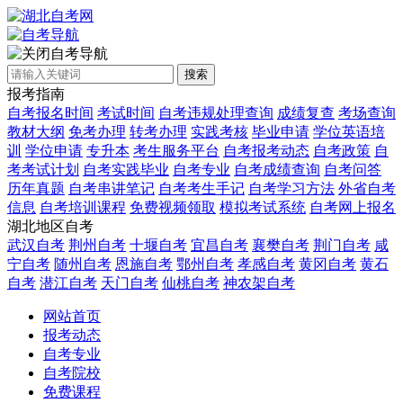
自考导航
搜索
报考指南
自考报名时间
考试时间
自考违规处理查询
成绩复查
考场查询
教材大纲
免考办理
转考办理
实践考核
毕业申请
学位英语培
训
学位申请
专升本
考生服务平台
自考报考动态
自考政策
自
考考试计划
自考实践毕业
自考专业
自考成绩查询
自考问答
历年真题
自考串讲笔记
自考考生手记
自考学习方法
外省自考
信息
自考培训课程
免费视频领取
模拟考试系统
自考网上报名
湖北地区自考
武汉自考
荆州自考
十堰自考
宜昌自考
襄樊自考
荆门自考
咸
宁自考
随州自考
恩施自考
鄂州自考
孝感自考
黄冈自考
黄石
自考
潜江自考
天门自考
仙桃自考
神农架自考
网站首页
报考动态
自考专业
自考院校
免费课程