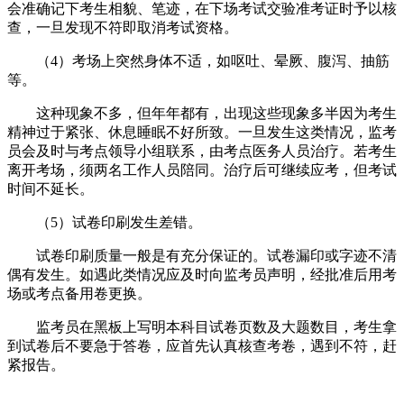
会准确记下考生相貌、笔迹，在下场考试交验准考证时予以核
查，一旦发现不符即取消考试资格。
（4）考场上突然身体不适，如呕吐、晕厥、腹泻、抽筋
等。
这种现象不多，但年年都有，出现这些现象多半因为考生
精神过于紧张、休息睡眠不好所致。一旦发生这类情况，监考
员会及时与考点领导小组联系，由考点医务人员治疗。若考生
离开考场，须两名工作人员陪同。治疗后可继续应考，但考试
时间不延长。
（5）试卷印刷发生差错。
试卷印刷质量一般是有充分保证的。试卷漏印或字迹不清
偶有发生。如遇此类情况应及时向监考员声明，经批准后用考
场或考点备用卷更换。
监考员在黑板上写明本科目试卷页数及大题数目，考生拿
到试卷后不要急于答卷，应首先认真核查考卷，遇到不符，赶
紧报告。