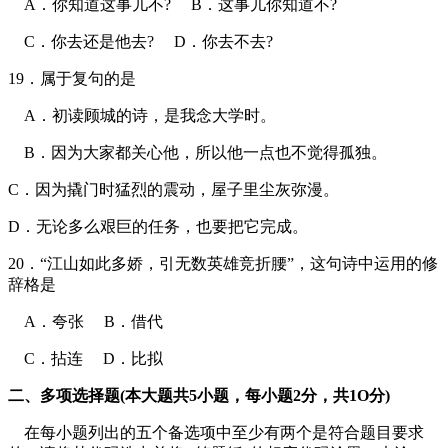
A．你知道这事儿不? B．这事儿你知道不?
C．你去还是他去? D．你去不去?
19．属于复句的是
A．初读顾城的诗，是我念大学时。
B．因为大家都关心他，所以他一点也不觉得孤独。
C．因为撬门时猛烈的震动，屋子里尘灰弥漫。
D．无论多么艰巨的任务，也要把它完成。
20．“江山如此多娇，引无数英雄竞折腰”，这句诗中运用的修
辞格是
A．夸张 B．借代
C．拈连 D．比拟
二、多项选择题(本大题共5小题，每小题2分，共1O分)
在每小题列出的五个备选项中至少有两个是符合题目要求