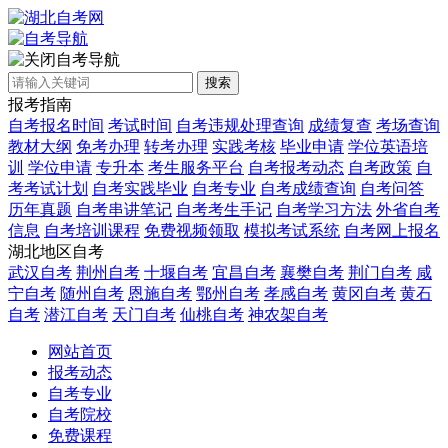
自考导航
搜索
报考指南
自考报名时间
考试时间
自考违规处理查询
成绩复查
考场查询
教材大纲
免考办理
转考办理
实践考核
毕业申请
学位英语培
训
学位申请
专升本
考生服务平台
自考报考动态
自考政策
自
考考试计划
自考实践毕业
自考专业
自考成绩查询
自考问答
历年真题
自考串讲笔记
自考考生手记
自考学习方法
外省自考
信息
自考培训课程
免费视频领取
模拟考试系统
自考网上报名
湖北地区自考
武汉自考
荆州自考
十堰自考
宜昌自考
襄樊自考
荆门自考
咸
宁自考
随州自考
恩施自考
鄂州自考
孝感自考
黄冈自考
黄石
自考
潜江自考
天门自考
仙桃自考
神农架自考
网站首页
报考动态
自考专业
自考院校
免费课程