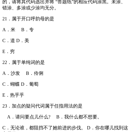
的，请将其代码选出并将 “答题纸”的相应代码涂黑。未涂、
错涂、多涂或少涂均无分。
21．属于开口呼韵母的是
A．米 B．专
C．道 D．美
E．穷
22．属于单纯词的是
A．沙发 B．伶俐
C．蝴蝶 D．葡萄
E．热乎乎
23．加点的疑问代词属于任指用法的是
A．请问要点儿什么? B．我什么都不想要。
C．无论谁，都阻挡不了她前进的步伐。 D．你在哪儿找到这