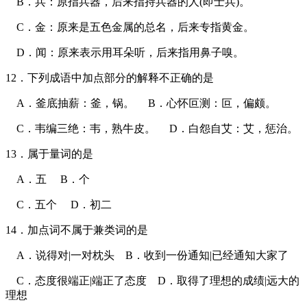
B．兵：原指兵器，后来指持兵器的人(即士兵)。
C．金：原来是五色金属的总名，后来专指黄金。
D．闻：原来表示用耳朵听，后来指用鼻子嗅。
12．下列成语中加点部分的解释不正确的是
A．釜底抽薪：釜，锅。 B．心怀叵测：叵，偏颇。
C．韦编三绝：韦，熟牛皮。 D．白怨自艾：艾，惩治。
13．属于量词的是
A．五 B．个
C．五个 D．初二
14．加点词不属于兼类词的是
A．说得对|一对枕头 B．收到一份通知|已经通知大家了
C．态度很端正|端正了态度 D．取得了理想的成绩|远大的
理想