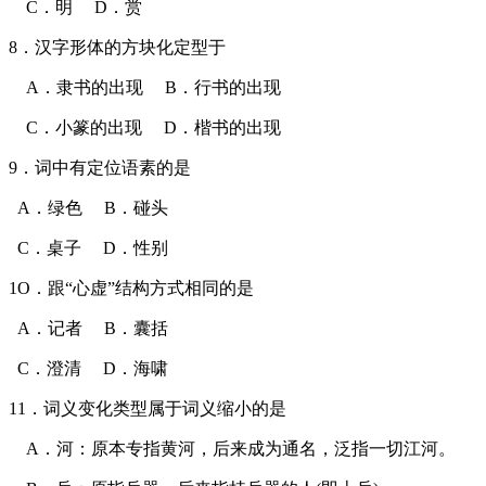
C．明 D．赏
8．汉字形体的方块化定型于
A．隶书的出现 B．行书的出现
C．小篆的出现 D．楷书的出现
9．词中有定位语素的是
A．绿色 B．碰头
C．桌子 D．性别
1O．跟“心虚”结构方式相同的是
A．记者 B．囊括
C．澄清 D．海啸
11．词义变化类型属于词义缩小的是
A．河：原本专指黄河，后来成为通名，泛指一切江河。