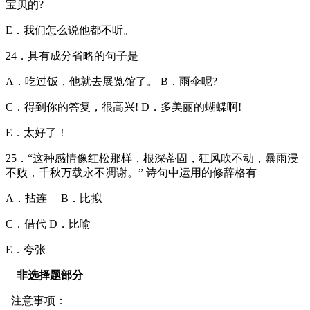
宝贝的?
E．我们怎么说他都不听。
24．具有成分省略的句子是
A．吃过饭，他就去展览馆了。 B．雨伞呢?
C．得到你的答复，很高兴! D．多美丽的蝴蝶啊!
E．太好了！
25．“这种感情像红松那样，根深蒂固，狂风吹不动，暴雨浸
不败，千秋万载永不凋谢。” 诗句中运用的修辞格有
A．拈连 B．比拟
C．借代 D．比喻
E．夸张
非选择题部分
注意事项：