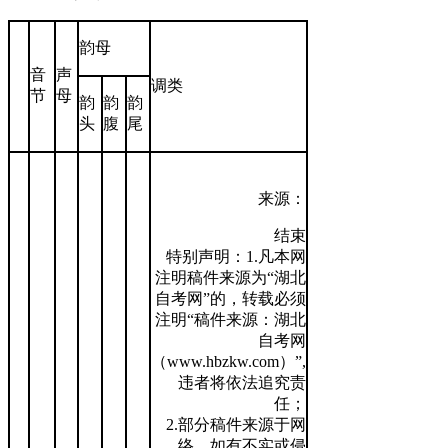
韵母
音
声
调类
节
母
韵
韵
韵
头
腹
尾
来源：
结束
特别声明：1.凡本网
注明稿件来源为“湖北
自考网”的，转载必须
注明“稿件来源：湖北
自考网
（www.hbzkw.com）”,
违者将依法追究责
任；
2.部分稿件来源于网
络，如有不实或侵