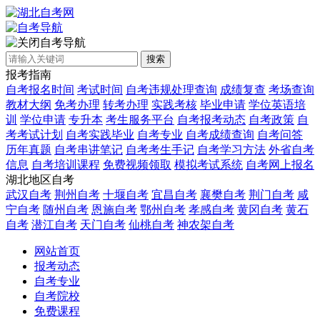
自考导航
搜索
报考指南
自考报名时间
考试时间
自考违规处理查询
成绩复查
考场查询
教材大纲
免考办理
转考办理
实践考核
毕业申请
学位英语培
训
学位申请
专升本
考生服务平台
自考报考动态
自考政策
自
考考试计划
自考实践毕业
自考专业
自考成绩查询
自考问答
历年真题
自考串讲笔记
自考考生手记
自考学习方法
外省自考
信息
自考培训课程
免费视频领取
模拟考试系统
自考网上报名
湖北地区自考
武汉自考
荆州自考
十堰自考
宜昌自考
襄樊自考
荆门自考
咸
宁自考
随州自考
恩施自考
鄂州自考
孝感自考
黄冈自考
黄石
自考
潜江自考
天门自考
仙桃自考
神农架自考
网站首页
报考动态
自考专业
自考院校
免费课程