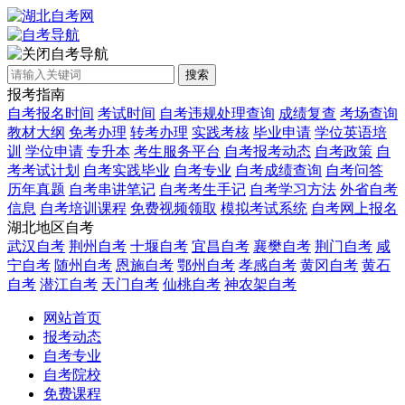
自考导航
搜索
报考指南
自考报名时间
考试时间
自考违规处理查询
成绩复查
考场查询
教材大纲
免考办理
转考办理
实践考核
毕业申请
学位英语培
训
学位申请
专升本
考生服务平台
自考报考动态
自考政策
自
考考试计划
自考实践毕业
自考专业
自考成绩查询
自考问答
历年真题
自考串讲笔记
自考考生手记
自考学习方法
外省自考
信息
自考培训课程
免费视频领取
模拟考试系统
自考网上报名
湖北地区自考
武汉自考
荆州自考
十堰自考
宜昌自考
襄樊自考
荆门自考
咸
宁自考
随州自考
恩施自考
鄂州自考
孝感自考
黄冈自考
黄石
自考
潜江自考
天门自考
仙桃自考
神农架自考
网站首页
报考动态
自考专业
自考院校
免费课程