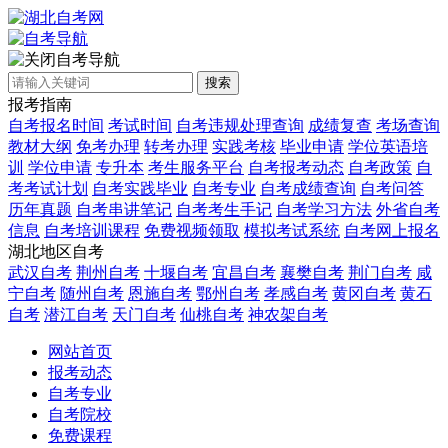
自考导航
搜索
报考指南
自考报名时间
考试时间
自考违规处理查询
成绩复查
考场查询
教材大纲
免考办理
转考办理
实践考核
毕业申请
学位英语培
训
学位申请
专升本
考生服务平台
自考报考动态
自考政策
自
考考试计划
自考实践毕业
自考专业
自考成绩查询
自考问答
历年真题
自考串讲笔记
自考考生手记
自考学习方法
外省自考
信息
自考培训课程
免费视频领取
模拟考试系统
自考网上报名
湖北地区自考
武汉自考
荆州自考
十堰自考
宜昌自考
襄樊自考
荆门自考
咸
宁自考
随州自考
恩施自考
鄂州自考
孝感自考
黄冈自考
黄石
自考
潜江自考
天门自考
仙桃自考
神农架自考
网站首页
报考动态
自考专业
自考院校
免费课程