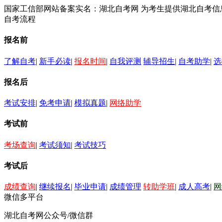
国家工信部网站备案实名：湖北自考网 为考生提供湖北自考
自考流程
报名前
了解自考
|
新手必读
|
报名时间
|
自我评测
辅导招生
|
自考助学
|
选
报名后
考试安排
|
免考申请
|
模拟真题
|
网络助学
考试前
考场查询
|
考试须知
|
考试技巧
考试后
成绩查询
|
继续报名
|
毕业申请
|
成绩管理
转助学班
|
成人高考
|
网
微信多平台
湖北自考网公众号/微信群