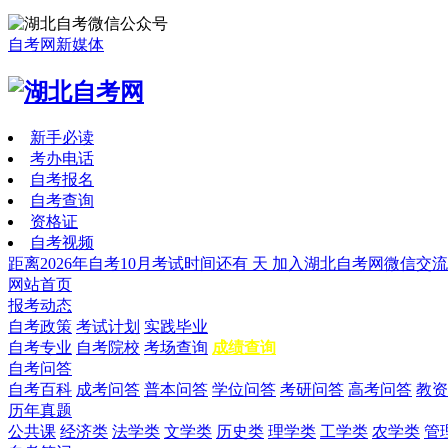
自考网新媒体
新手必读
考办电话
自考报名
自考查询
资格证
自考视频
距离2026年自考10月考试时间还有
天
加入湖北自考网微信交流
网站首页
报考动态
自考政策
考试计划
实践毕业
自考专业
自考院校
考场查询
成绩查询
自考问答
自考百科
成考问答
普本问答
学位问答
考研问答
高考问答
教资
历年真题
公共课
经济类
法学类
文学类
历史类
理学类
工学类
农学类
管