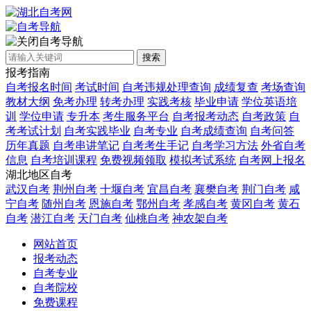
自考导航
搜索
报考指南
自考报名时间
考试时间
自考违规处理查询
成绩复查
考场查询
教材大纲
免考办理
转考办理
实践考核
毕业申请
学位英语培
训
学位申请
专升本
考生服务平台
自考报考动态
自考政策
自
考考试计划
自考实践毕业
自考专业
自考成绩查询
自考问答
历年真题
自考串讲笔记
自考考生手记
自考学习方法
外省自考
信息
自考培训课程
免费视频领取
模拟考试系统
自考网上报名
湖北地区自考
武汉自考
荆州自考
十堰自考
宜昌自考
襄樊自考
荆门自考
咸
宁自考
随州自考
恩施自考
鄂州自考
孝感自考
黄冈自考
黄石
自考
潜江自考
天门自考
仙桃自考
神农架自考
网站首页
报考动态
自考专业
自考院校
免费课程