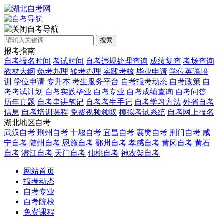
自考导航
搜索
报考指南
自考报名时间
考试时间
自考违规处理查询
成绩复查
考场查询
教材大纲
免考办理
转考办理
实践考核
毕业申请
学位英语培
训
学位申请
专升本
考生服务平台
自考报考动态
自考政策
自
考考试计划
自考实践毕业
自考专业
自考成绩查询
自考问答
历年真题
自考串讲笔记
自考考生手记
自考学习方法
外省自考
信息
自考培训课程
免费视频领取
模拟考试系统
自考网上报名
湖北地区自考
武汉自考
荆州自考
十堰自考
宜昌自考
襄樊自考
荆门自考
咸
宁自考
随州自考
恩施自考
鄂州自考
孝感自考
黄冈自考
黄石
自考
潜江自考
天门自考
仙桃自考
神农架自考
网站首页
报考动态
自考专业
自考院校
免费课程