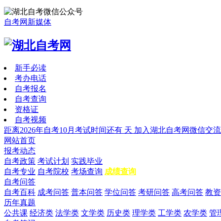
自考网新媒体
新手必读
考办电话
自考报名
自考查询
资格证
自考视频
距离2026年自考10月考试时间还有
天
加入湖北自考网微信交流
网站首页
报考动态
自考政策
考试计划
实践毕业
自考专业
自考院校
考场查询
成绩查询
自考问答
自考百科
成考问答
普本问答
学位问答
考研问答
高考问答
教资
历年真题
公共课
经济类
法学类
文学类
历史类
理学类
工学类
农学类
管