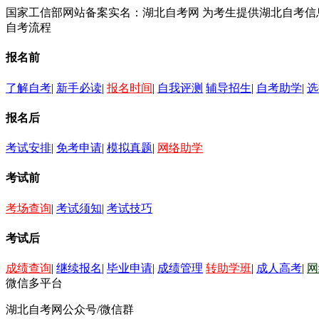
国家工信部网站备案实名：湖北自考网 为考生提供湖北自考
自考流程
报名前
了解自考
|
新手必读
|
报名时间
|
自我评测
辅导招生
|
自考助学
|
选
报名后
考试安排
|
免考申请
|
模拟真题
|
网络助学
考试前
考场查询
|
考试须知
|
考试技巧
考试后
成绩查询
|
继续报名
|
毕业申请
|
成绩管理
转助学班
|
成人高考
|
网
微信多平台
湖北自考网公众号/微信群