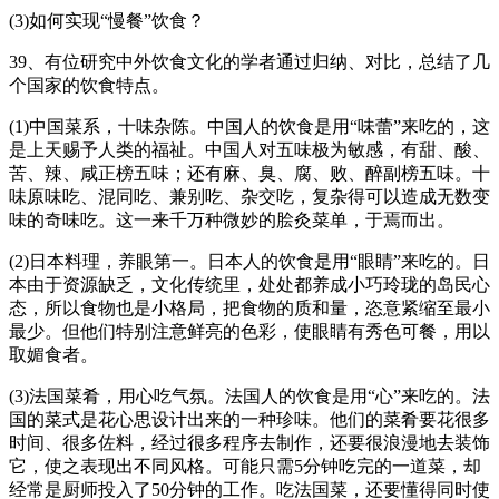
(3)如何实现“慢餐”饮食？
39、有位研究中外饮食文化的学者通过归纳、对比，总结了几
个国家的饮食特点。
(1)中国菜系，十味杂陈。中国人的饮食是用“味蕾”来吃的，这
是上天赐予人类的福祉。中国人对五味极为敏感，有甜、酸、
苦、辣、咸正榜五味；还有麻、臭、腐、败、醉副榜五味。十
味原味吃、混同吃、兼别吃、杂交吃，复杂得可以造成无数变
味的奇味吃。这一来千万种微妙的脍灸菜单，于焉而出。
(2)日本料理，养眼第一。日本人的饮食是用“眼睛”来吃的。日
本由于资源缺乏，文化传统里，处处都养成小巧玲珑的岛民心
态，所以食物也是小格局，把食物的质和量，恣意紧缩至最小
最少。但他们特别注意鲜亮的色彩，使眼睛有秀色可餐，用以
取媚食者。
(3)法国菜肴，用心吃气氛。法国人的饮食是用“心”来吃的。法
国的菜式是花心思设计出来的一种珍味。他们的菜肴要花很多
时间、很多佐料，经过很多程序去制作，还要很浪漫地去装饰
它，使之表现出不同风格。可能只需5分钟吃完的一道菜，却
经常是厨师投入了50分钟的工作。吃法国菜，还要懂得同时使