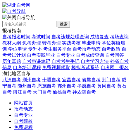
自考导航
搜索
报考指南
自考报名时间
考试时间
自考违规处理查询
成绩复查
考场查询
教材大纲
免考办理
转考办理
实践考核
毕业申请
学位英语培
训
学位申请
专升本
考生服务平台
自考报考动态
自考政策
自
考考试计划
自考实践毕业
自考专业
自考成绩查询
自考问答
历年真题
自考串讲笔记
自考考生手记
自考学习方法
外省自考
信息
自考培训课程
免费视频领取
模拟考试系统
自考网上报名
湖北地区自考
武汉自考
荆州自考
十堰自考
宜昌自考
襄樊自考
荆门自考
咸
宁自考
随州自考
恩施自考
鄂州自考
孝感自考
黄冈自考
黄石
自考
潜江自考
天门自考
仙桃自考
神农架自考
网站首页
报考动态
自考专业
自考院校
免费课程