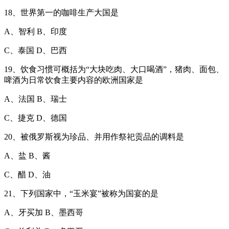
18、世界第一的咖啡生产大国是
A、智利 B、印度
C、泰国 D、巴西
19、饮食习惯可概括为“大块吃肉、大口喝酒”，猪肉、面包、
啤酒为日常饮食主要内容的欧洲国家是
A、法国 B、瑞士
C、捷克 D、德国
20、被俄罗斯视为珍品、并用作祭祀贡品的调料是
A、盐 B、酱
C、醋 D、油
21、下列国家中，“玉米宴”被称为国宴的是
A、牙买加 B、墨西哥