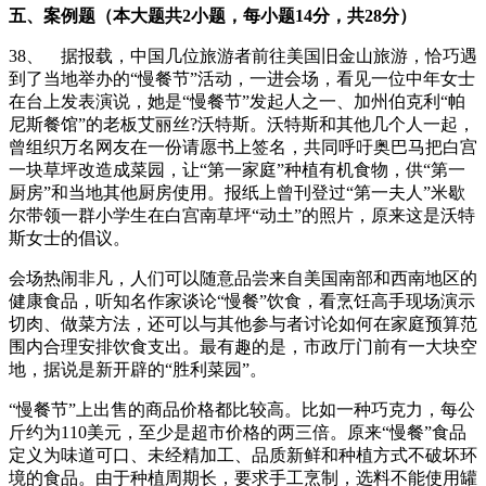
五、案例题（本大题共2小题，每小题14分，共28分）
38、 据报载，中国几位旅游者前往美国旧金山旅游，恰巧遇
到了当地举办的“慢餐节”活动，一进会场，看见一位中年女士
在台上发表演说，她是“慢餐节”发起人之一、加州伯克利“帕
尼斯餐馆”的老板艾丽丝?沃特斯。沃特斯和其他几个人一起，
曾组织万名网友在一份请愿书上签名，共同呼吁奥巴马把白宫
一块草坪改造成菜园，让“第一家庭”种植有机食物，供“第一
厨房”和当地其他厨房使用。报纸上曾刊登过“第一夫人”米歇
尔带领一群小学生在白宫南草坪“动土”的照片，原来这是沃特
斯女士的倡议。
会场热闹非凡，人们可以随意品尝来自美国南部和西南地区的
健康食品，听知名作家谈论“慢餐”饮食，看烹饪高手现场演示
切肉、做菜方法，还可以与其他参与者讨论如何在家庭预算范
围内合理安排饮食支出。最有趣的是，市政厅门前有一大块空
地，据说是新开辟的“胜利菜园”。
“慢餐节”上出售的商品价格都比较高。比如一种巧克力，每公
斤约为110美元，至少是超市价格的两三倍。原来“慢餐”食品
定义为味道可口、未经精加工、品质新鲜和种植方式不破坏环
境的食品。由于种植周期长，要求手工烹制，选料不能使用罐