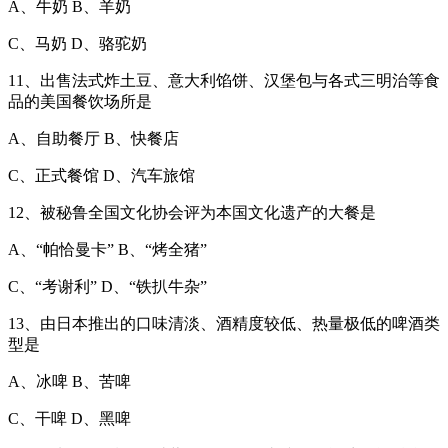
A、牛奶 B、羊奶
C、马奶 D、骆驼奶
11、出售法式炸土豆、意大利馅饼、汉堡包与各式三明治等食
品的美国餐饮场所是
A、自助餐厅 B、快餐店
C、正式餐馆 D、汽车旅馆
12、被秘鲁全国文化协会评为本国文化遗产的大餐是
A、“帕恰曼卡” B、“烤全猪”
C、“考谢利” D、“铁扒牛杂”
13、由日本推出的口味清淡、酒精度较低、热量极低的啤酒类
型是
A、冰啤 B、苦啤
C、干啤 D、黑啤