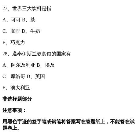
27、世界三大饮料是指
A、可可 B、茶
C、咖啡 D、牛奶
E、巧克力
28、遵奉伊斯兰教食俗的国家有
A、阿尔及利亚 B、埃及
C、摩洛哥 D、英国
E、澳大利亚
非选择题部分
注意事项：
用黑色字迹的签字笔或钢笔将答案写在答题纸上，不能答在试
题卷上。