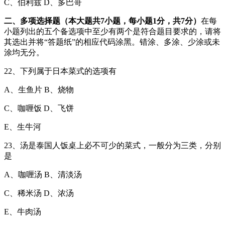
C、伯利兹 D、多巴哥
二、多项选择题（本大题共7小题，每小题1分，共7分）
在每
小题列出的五个备选项中至少有两个是符合题目要求的，请将
其选出并将“答题纸”的相应代码涂黑。错涂、多涂、少涂或未
涂均无分。
22、下列属于日本菜式的选项有
A、生鱼片 B、烧物
C、咖喱饭 D、飞饼
E、生牛河
23、汤是泰国人饭桌上必不可少的菜式，一般分为三类，分别
是
A、咖喱汤 B、清淡汤
C、稀米汤 D、浓汤
E、牛肉汤