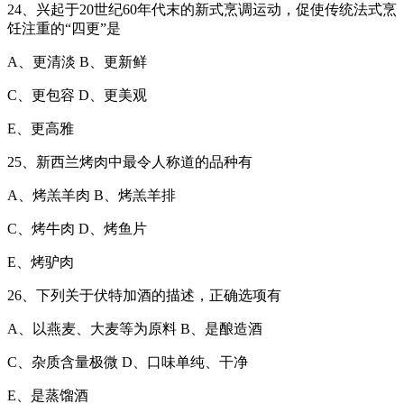
24、兴起于20世纪60年代末的新式烹调运动，促使传统法式烹
饪注重的“四更”是
A、更清淡 B、更新鲜
C、更包容 D、更美观
E、更高雅
25、新西兰烤肉中最令人称道的品种有
A、烤羔羊肉 B、烤羔羊排
C、烤牛肉 D、烤鱼片
E、烤驴肉
26、下列关于伏特加酒的描述，正确选项有
A、以燕麦、大麦等为原料 B、是酿造酒
C、杂质含量极微 D、口味单纯、干净
E、是蒸馏酒