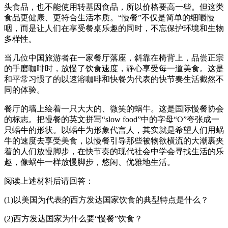
头食品，也不能使用转基因食品，所以价格要高一些。但这类
食品更健康、更符合生活本质。“慢餐”不仅是简单的细嚼慢
咽，而是让人们在享受餐桌乐趣的同时，不忘保护环境和生物
多样性。
当几位中国旅游者在一家餐厅落座，斜靠在椅背上，品尝正宗
的手磨咖啡时，放慢了饮食速度，静心享受每一道美食。这是
和平常习惯了的以速溶咖啡和快餐为代表的快节奏生活截然不
同的体验。
餐厅的墙上绘着一只大大的、微笑的蜗牛。这是国际慢餐协会
的标志。把慢餐的英文拼写“slow food”中的字母“O”夸张成一
只蜗牛的形状。以蜗牛为形象代言人，其实就是希望人们用蜗
牛的速度去享受美食，以慢餐引导那些被物欲横流的大潮裹夹
着的人们放慢脚步，在快节奏的现代社会中学会寻找生活的乐
趣，像蜗牛一样放慢脚步，悠闲、优雅地生活。
阅读上述材料后请回答：
(1)以美国为代表的西方发达国家饮食的典型特点是什么？
(2)西方发达国家为什么要“慢餐”饮食？