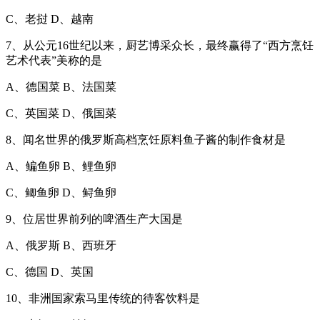
C、老挝 D、越南
7、从公元16世纪以来，厨艺博采众长，最终赢得了“西方烹饪
艺术代表”美称的是
A、德国菜 B、法国菜
C、英国菜 D、俄国菜
8、闻名世界的俄罗斯高档烹饪原料鱼子酱的制作食材是
A、鳊鱼卵 B、鲤鱼卵
C、鲫鱼卵 D、鲟鱼卵
9、位居世界前列的啤酒生产大国是
A、俄罗斯 B、西班牙
C、德国 D、英国
10、非洲国家索马里传统的待客饮料是