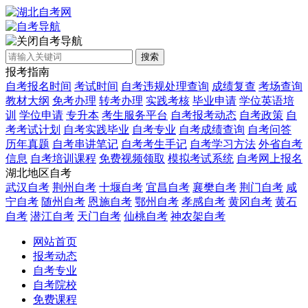
自考导航
搜索
报考指南
自考报名时间
考试时间
自考违规处理查询
成绩复查
考场查询
教材大纲
免考办理
转考办理
实践考核
毕业申请
学位英语培
训
学位申请
专升本
考生服务平台
自考报考动态
自考政策
自
考考试计划
自考实践毕业
自考专业
自考成绩查询
自考问答
历年真题
自考串讲笔记
自考考生手记
自考学习方法
外省自考
信息
自考培训课程
免费视频领取
模拟考试系统
自考网上报名
湖北地区自考
武汉自考
荆州自考
十堰自考
宜昌自考
襄樊自考
荆门自考
咸
宁自考
随州自考
恩施自考
鄂州自考
孝感自考
黄冈自考
黄石
自考
潜江自考
天门自考
仙桃自考
神农架自考
网站首页
报考动态
自考专业
自考院校
免费课程