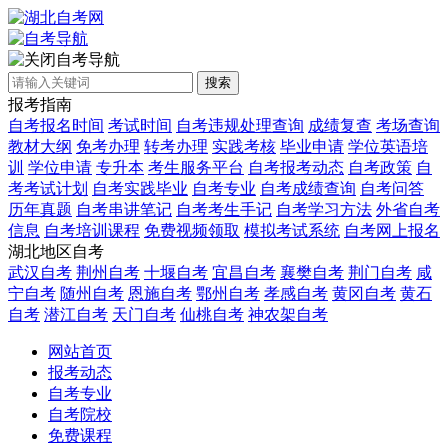
自考导航
搜索
报考指南
自考报名时间
考试时间
自考违规处理查询
成绩复查
考场查询
教材大纲
免考办理
转考办理
实践考核
毕业申请
学位英语培
训
学位申请
专升本
考生服务平台
自考报考动态
自考政策
自
考考试计划
自考实践毕业
自考专业
自考成绩查询
自考问答
历年真题
自考串讲笔记
自考考生手记
自考学习方法
外省自考
信息
自考培训课程
免费视频领取
模拟考试系统
自考网上报名
湖北地区自考
武汉自考
荆州自考
十堰自考
宜昌自考
襄樊自考
荆门自考
咸
宁自考
随州自考
恩施自考
鄂州自考
孝感自考
黄冈自考
黄石
自考
潜江自考
天门自考
仙桃自考
神农架自考
网站首页
报考动态
自考专业
自考院校
免费课程