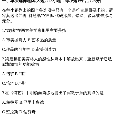
一、单项选择题(本大题共25小题，每小题1分，共25分)
在每小题列出的四个备选项中只有一个是符合题目要求的，请
将其选出并将“答题纸”的相应代码涂黑。错涂、多涂或未涂均
无分。
1.“趣味”在西方美学家那里主要是指
A.审美鉴赏力 B.艺术品的质量
C.作品的可笑性 D.审美创造力
2.梁启超把美育将人的感性从麻木中解放出来，重新赋予它敏
感和激情的功能称为
A.“刺” B.“熏”
C.“染” D.“浸”
3.在《诗艺》中明确而简练地提出了寓教于乐的观点的是
A.柏拉图 B.亚里士多德
C.贺拉斯 D.达芬奇