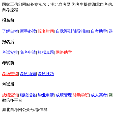
国家工信部网站备案实名：湖北自考网 为考生提供湖北自考
自考流程
报名前
了解自考
|
新手必读
|
报名时间
|
自我评测
辅导招生
|
自考助学
|
选
报名后
考试安排
|
免考申请
|
模拟真题
|
网络助学
考试前
考场查询
|
考试须知
|
考试技巧
考试后
成绩查询
|
继续报名
|
毕业申请
|
成绩管理
转助学班
|
成人高考
|
网
微信多平台
湖北自考网公众号/微信群