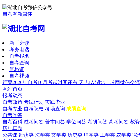
自考网新媒体
新手必读
考办电话
自考报名
自考查询
资格证
自考视频
距离2026年自考10月考试时间还有
天
加入湖北自考网微信交流
网站首页
报考动态
自考政策
考试计划
实践毕业
自考专业
自考院校
考场查询
成绩查询
自考问答
自考百科
成考问答
普本问答
学位问答
考研问答
高考问答
教资
历年真题
公共课
经济类
法学类
文学类
历史类
理学类
工学类
农学类
管