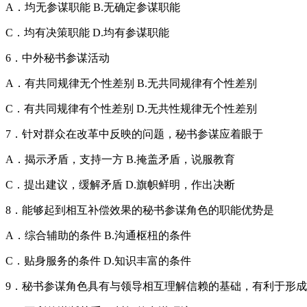
A．均无参谋职能 B.无确定参谋职能
C．均有决策职能 D.均有参谋职能
6．中外秘书参谋活动
A．有共同规律无个性差别 B.无共同规律有个性差别
C．有共同规律有个性差别 D.无共性规律无个性差别
7．针对群众在改革中反映的问题，秘书参谋应着眼于
A．揭示矛盾，支持一方 B.掩盖矛盾，说服教育
C．提出建议，缓解矛盾 D.旗帜鲜明，作出决断
8．能够起到相互补偿效果的秘书参谋角色的职能优势是
A．综合辅助的条件 B.沟通枢杻的条件
C．贴身服务的条件 D.知识丰富的条件
9．秘书参谋角色具有与领导相互理解信赖的基础，有利于形成