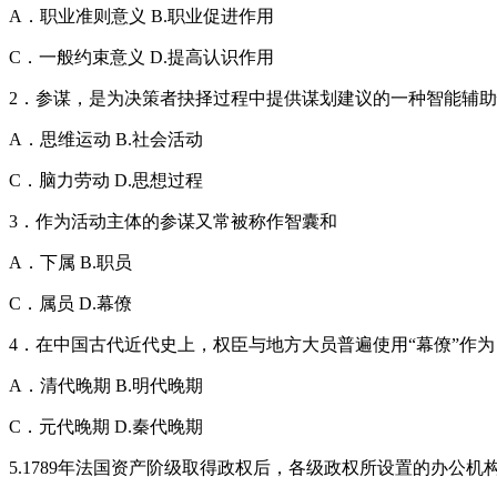
A．职业准则意义 B.职业促进作用
C．一般约束意义 D.提高认识作用
2．参谋，是为决策者抉择过程中提供谋划建议的一种智能辅
A．思维运动 B.社会活动
C．脑力劳动 D.思想过程
3．作为活动主体的参谋又常被称作智囊和
A．下属 B.职员
C．属员 D.幕僚
4．在中国古代近代史上，权臣与地方大员普遍使用“幕僚”作
A．清代晚期 B.明代晚期
C．元代晚期 D.秦代晚期
5.1789年法国资产阶级取得政权后，各级政权所设置的办公机