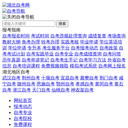
自考导航
搜索
报考指南
自考报名时间
考试时间
自考违规处理查询
成绩复查
考场查询
教材大纲
免考办理
转考办理
实践考核
毕业申请
学位英语培
训
学位申请
专升本
考生服务平台
自考报考动态
自考政策
自
考考试计划
自考实践毕业
自考专业
自考成绩查询
自考问答
历年真题
自考串讲笔记
自考考生手记
自考学习方法
外省自考
信息
自考培训课程
免费视频领取
模拟考试系统
自考网上报名
湖北地区自考
武汉自考
荆州自考
十堰自考
宜昌自考
襄樊自考
荆门自考
咸
宁自考
随州自考
恩施自考
鄂州自考
孝感自考
黄冈自考
黄石
自考
潜江自考
天门自考
仙桃自考
神农架自考
网站首页
报考动态
自考专业
自考院校
免费课程