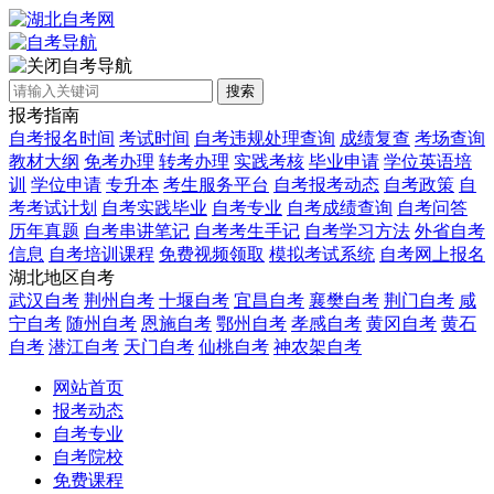
自考导航
搜索
报考指南
自考报名时间
考试时间
自考违规处理查询
成绩复查
考场查询
教材大纲
免考办理
转考办理
实践考核
毕业申请
学位英语培
训
学位申请
专升本
考生服务平台
自考报考动态
自考政策
自
考考试计划
自考实践毕业
自考专业
自考成绩查询
自考问答
历年真题
自考串讲笔记
自考考生手记
自考学习方法
外省自考
信息
自考培训课程
免费视频领取
模拟考试系统
自考网上报名
湖北地区自考
武汉自考
荆州自考
十堰自考
宜昌自考
襄樊自考
荆门自考
咸
宁自考
随州自考
恩施自考
鄂州自考
孝感自考
黄冈自考
黄石
自考
潜江自考
天门自考
仙桃自考
神农架自考
网站首页
报考动态
自考专业
自考院校
免费课程