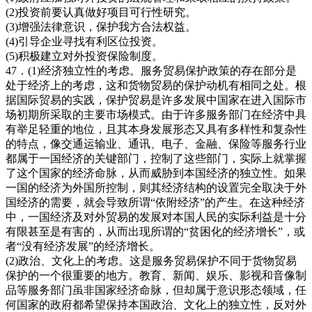
(2)投资前要认真做好项目可行性研究。
(3)增强法律意识，保护我方合法权益。
(4)引导企业寻找有利区位投资。
(5)积极建立对外投资保险制度。
47．(1)经济独立性的考虑。服务贸易保护政策的存在部分是
处于经济上的考虑，这和货物贸易的保护动机有相同之处。根
据国际贸易的实践，保护贸易是许多发展中国家在进入国际市
场初期所采取的主要市场模式。由于许多服务部门在经济中具
有举足轻重的地位，且其本身发展形态又具有多样性和复杂性
的特点，像交通运输业、通讯、电子、金融、保险等服务行业
都属于一国经济的关键部门，控制了这些部门，实际上就掌握
了这个国家的经济命脉，从而威胁到本国经济的独立性。如果
一国的经济为外国所控制，则其经济结构的设置完全取决于外
国经济的需要，就会导致所谓“依附经济”的产生。在这种经济
中，一国经济及对外贸易的发展对本国人民的实际利益是十分
有限甚至是有害的，从而出现所谓的“贫困化的经济增长”，或
者“没有经济发展”的经济增长。
(2)政治、文化上的考虑。这是服务贸易保护不同于货物贸易
保护的一个很重要的地方。教育、新闻、娱乐、影视和音像制
品等服务部门虽非国家经济命脉，但却属于意识形态领域，任
何国家的政府都希望保持本国政治、文化上的独立性，反对外