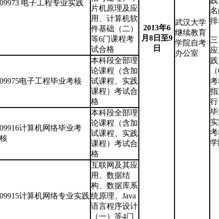
践
09973 电子工程专业实践
片机原理及应
名
用、计算机软
排
武汉大学
2013年6
件基础（二）
继续教育
月8日至9
等6门课程考
三
学院自考
日
试合格
应
办公室
本科段全部理
践
论课程（含加
（
09975电子工程毕业考核
试课程、实践
考
课程）考试合
指
格
行
毕
本科段全部理
实
论课程（含加
09916计算机网络毕业考
考
试课程、实践
核
学
课程）考试合
格
互联网及其应
用、数据结
构、数据库系
09915计算机网络专业实践
统原理、Java
语言程序设计
（一）等4门