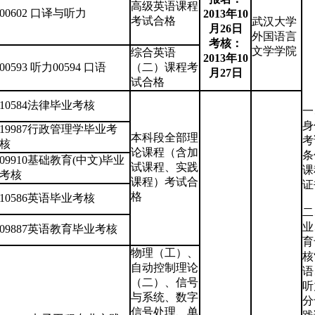
高级英语课程
00602 口译与听力
2013年10
考试合格
武汉大学
月26日
外国语言
考核：
文学学院
综合英语
2013年10
00593 听力00594 口语
（二）课程考
月27日
试合格
10584法律毕业考核
一
身
19987行政管理学毕业考
本科段全部理
考
核
论课程（含加
条
09910基础教育(中文)毕业
试课程、实践
课
考核
课程）考试合
证
格
10586英语毕业考核
二
业
09887英语教育毕业考核
育
物理（工）、
核
自动控制理论
语
（二）、信号
听
与系统、数字
分
信号处理、单