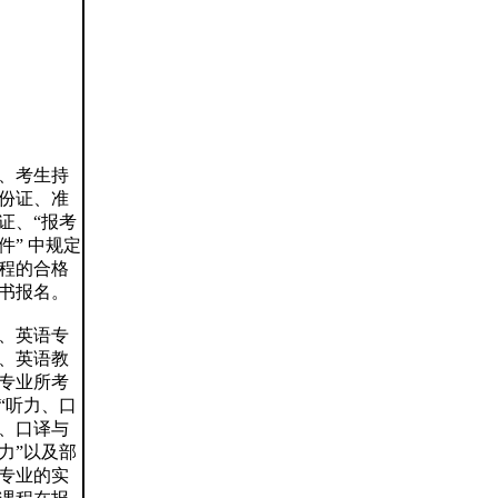
、考生持
份证、准
证、“报考
件” 中规定
程的合格
书报名。
、英语专
、英语教
专业所考
“听力、口
、口译与
力”以及部
专业的实