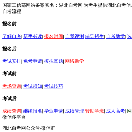
国家工信部网站备案实名：湖北自考网 为考生提供湖北自考
自考流程
报名前
了解自考
|
新手必读
|
报名时间
|
自我评测
辅导招生
|
自考助学
|
选
报名后
考试安排
|
免考申请
|
模拟真题
|
网络助学
考试前
考场查询
|
考试须知
|
考试技巧
考试后
成绩查询
|
继续报名
|
毕业申请
|
成绩管理
转助学班
|
成人高考
|
网
微信多平台
湖北自考网公众号/微信群