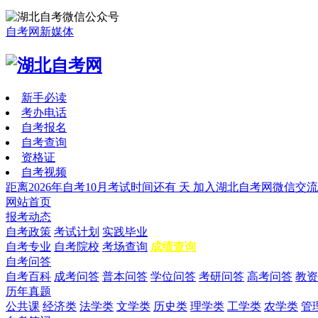
自考网新媒体
新手必读
考办电话
自考报名
自考查询
资格证
自考视频
距离2026年自考10月考试时间还有
天
加入湖北自考网微信交流
网站首页
报考动态
自考政策
考试计划
实践毕业
自考专业
自考院校
考场查询
成绩查询
自考问答
自考百科
成考问答
普本问答
学位问答
考研问答
高考问答
教资
历年真题
公共课
经济类
法学类
文学类
历史类
理学类
工学类
农学类
管