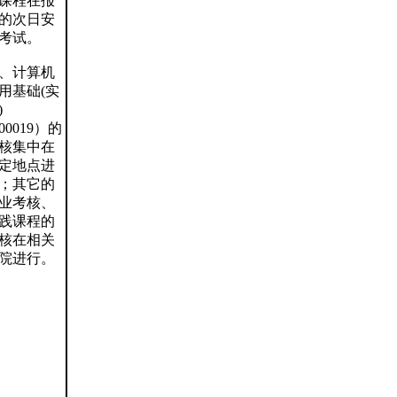
课程在报
的次日安
考试。
、计算机
用基础(实
)
00019）的
核集中在
定地点进
；其它的
业考核、
践课程的
核在相关
院进行。