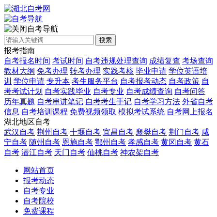
自考导航
搜索
报考指南
自考报名时间
考试时间
自考违规处理查询
成绩复查
考场查询
教材大纲
免考办理
转考办理
实践考核
毕业申请
学位英语培
训
学位申请
专升本
考生服务平台
自考报考动态
自考政策
自
考考试计划
自考实践毕业
自考专业
自考成绩查询
自考问答
历年真题
自考串讲笔记
自考考生手记
自考学习方法
外省自考
信息
自考培训课程
免费视频领取
模拟考试系统
自考网上报名
湖北地区自考
武汉自考
荆州自考
十堰自考
宜昌自考
襄樊自考
荆门自考
咸
宁自考
随州自考
恩施自考
鄂州自考
孝感自考
黄冈自考
黄石
自考
潜江自考
天门自考
仙桃自考
神农架自考
网站首页
报考动态
自考专业
自考院校
免费课程