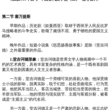
第二节 塞万提斯
早期作品：历史剧《奴曼西亚》取材于西班牙人民反抗罗
马侵略者的斗争史实，歌颂了顽强不屈、勇于牺牲的爱国主义
精神。
晚年作品：短篇小说集《惩恶扬善故事集》是除《堂吉诃
德》之外最重要的作品。
1.堂吉诃德形象：
堂吉诃德是世界文学人物画廊中一个不
朽的艺术典型，具有丰富复杂的性格内涵，是一个既有喜剧因
素又有悲剧因素的人文主义者形象。
一方面，堂吉诃德是一个滑稽可笑的喜剧人物。他深受骑
士小说的影响，脱离实际，耽于幻想，处处歪曲现实，行为荒
诞。他把风车当巨人、客店当城堡、苦役犯当受害的骑士，把
羊群当军队……他的理想与现实脱节、主观与客观分裂，被看
成是“主观主义”的代名词。
另一方面，堂吉诃德又是一个严肃的悲剧人物。他立志铲