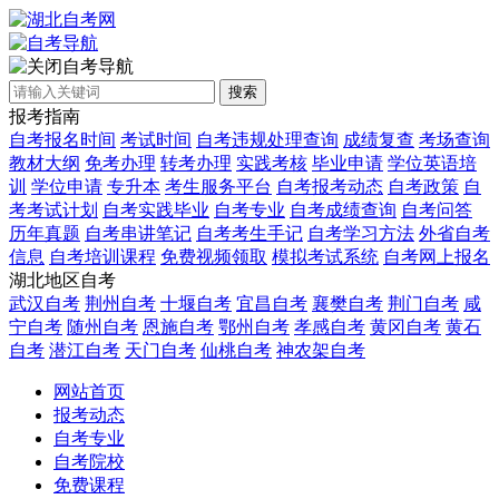
自考导航
搜索
报考指南
自考报名时间
考试时间
自考违规处理查询
成绩复查
考场查询
教材大纲
免考办理
转考办理
实践考核
毕业申请
学位英语培
训
学位申请
专升本
考生服务平台
自考报考动态
自考政策
自
考考试计划
自考实践毕业
自考专业
自考成绩查询
自考问答
历年真题
自考串讲笔记
自考考生手记
自考学习方法
外省自考
信息
自考培训课程
免费视频领取
模拟考试系统
自考网上报名
湖北地区自考
武汉自考
荆州自考
十堰自考
宜昌自考
襄樊自考
荆门自考
咸
宁自考
随州自考
恩施自考
鄂州自考
孝感自考
黄冈自考
黄石
自考
潜江自考
天门自考
仙桃自考
神农架自考
网站首页
报考动态
自考专业
自考院校
免费课程