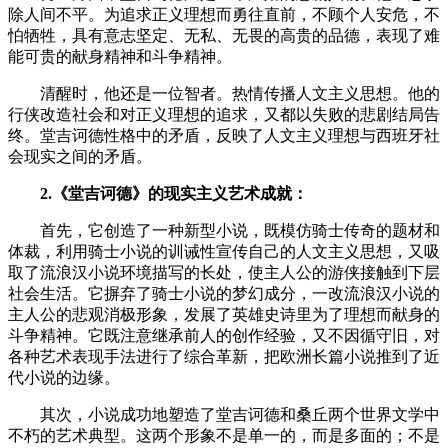
除人间不平。为追求正义理想而勇往直前，不顾个人安危，不
怕牺牲，具有意志坚定、无私、无畏的高贵的品德，表现了难
能可贵的献身精神和斗争精神。
清醒时，他还是一位智者。热情传播人文主义思想。他的
行侠改造社会和对正义理想的追求，又都以失败的悲剧结局告
终。堂吉诃德性格中的矛盾，反映了人文主义理想与西班牙社
会现实之间的矛盾。
2.《堂吉诃德》的现实主义艺术成就：
首先，它创造了一种新型小说，既模仿骑士传奇的题材和
体裁，利用骑士小说的训诫性宣传自己的人文主义思想，又吸
取了流浪汉小说环境描写的长处，使主人公的游侠接触到下层
社会生活。它摒弃了骑士小说的梦幻成分，一改流浪汉小说的
主人公的悲观消极形象，发展了英雄史诗里为了理想而献身的
斗争精神。它既注意继承前人的创作经验，又不因循守旧，对
各种艺术表现手法进行了综合革新，把欧洲长篇小说推到了近
代小说的边缘。
其次，小说成功地塑造了堂吉诃德和桑丘两个世界文学中
不朽的艺术典型。这两个形象不是单一的，而是多面的；不是