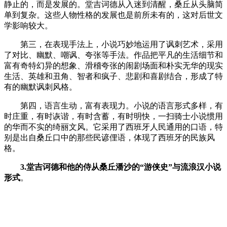
静止的，而是发展的。堂吉诃德从入迷到清醒，桑丘从头脑简
单到复杂。这些人物性格的发展也是前所未有的，这对后世文
学影响较大。
第三，在表现手法上，小说巧妙地运用了讽刺艺术，采用
了对比、幽默、嘲讽、夸张等手法。作品把平凡的生活细节和
富有奇特幻异的想象、滑稽夸张的闹剧场面和朴实无华的现实
生活、英雄和丑角、智者和疯子、悲剧和喜剧结合，形成了特
有的幽默讽刺风格。
第四，语言生动，富有表现力。小说的语言形式多样，有
时庄重，有时诙谐，有时含蓄，有时明快，一扫骑士小说惯用
的华而不实的绮丽文风。它采用了西班牙人民通用的口语，特
别是出自桑丘口中的那些民谚俚语，体现了西班牙的民族风
格。
3.堂吉诃德和他的侍从桑丘潘沙的“游侠史”与流浪汉小说
形式
。