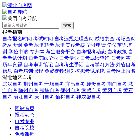
自考导航
搜索
报考指南
自考报名时间
考试时间
自考违规处理查询
成绩复查
考场查询
教材大纲
免考办理
转考办理
实践考核
毕业申请
学位英语培
训
学位申请
专升本
考生服务平台
自考报考动态
自考政策
自
考考试计划
自考实践毕业
自考专业
自考成绩查询
自考问答
历年真题
自考串讲笔记
自考考生手记
自考学习方法
外省自考
信息
自考培训课程
免费视频领取
模拟考试系统
自考网上报名
湖北地区自考
武汉自考
荆州自考
十堰自考
宜昌自考
襄樊自考
荆门自考
咸
宁自考
随州自考
恩施自考
鄂州自考
孝感自考
黄冈自考
黄石
自考
潜江自考
天门自考
仙桃自考
神农架自考
网站首页
报考动态
自考专业
自考院校
免费课程