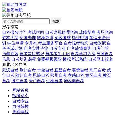
自考导航
搜索
报考指南
自考报名时间
考试时间
自考违规处理查询
成绩复查
考场查询
教材大纲
免考办理
转考办理
实践考核
毕业申请
学位英语培
训
学位申请
专升本
考生服务平台
自考报考动态
自考政策
自
考考试计划
自考实践毕业
自考专业
自考成绩查询
自考问答
历年真题
自考串讲笔记
自考考生手记
自考学习方法
外省自考
信息
自考培训课程
免费视频领取
模拟考试系统
自考网上报名
湖北地区自考
武汉自考
荆州自考
十堰自考
宜昌自考
襄樊自考
荆门自考
咸
宁自考
随州自考
恩施自考
鄂州自考
孝感自考
黄冈自考
黄石
自考
潜江自考
天门自考
仙桃自考
神农架自考
网站首页
报考动态
自考专业
自考院校
免费课程