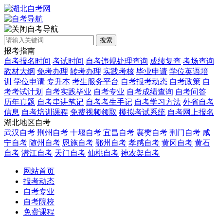
自考导航
搜索
报考指南
自考报名时间
考试时间
自考违规处理查询
成绩复查
考场查询
教材大纲
免考办理
转考办理
实践考核
毕业申请
学位英语培
训
学位申请
专升本
考生服务平台
自考报考动态
自考政策
自
考考试计划
自考实践毕业
自考专业
自考成绩查询
自考问答
历年真题
自考串讲笔记
自考考生手记
自考学习方法
外省自考
信息
自考培训课程
免费视频领取
模拟考试系统
自考网上报名
湖北地区自考
武汉自考
荆州自考
十堰自考
宜昌自考
襄樊自考
荆门自考
咸
宁自考
随州自考
恩施自考
鄂州自考
孝感自考
黄冈自考
黄石
自考
潜江自考
天门自考
仙桃自考
神农架自考
网站首页
报考动态
自考专业
自考院校
免费课程