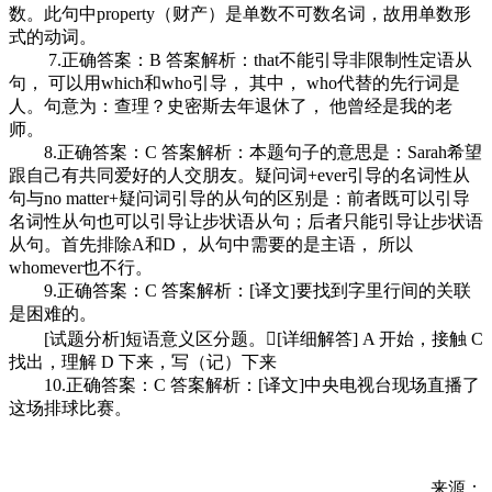
数。此句中property（财产）是单数不可数名词，故用单数形
式的动词。
7.正确答案：B 答案解析：that不能引导非限制性定语从
句， 可以用which和who引导， 其中， who代替的先行词是
人。句意为：查理？史密斯去年退休了， 他曾经是我的老
师。
8.正确答案：C 答案解析：本题句子的意思是：Sarah希望
跟自己有共同爱好的人交朋友。疑问词+ever引导的名词性从
句与no matter+疑问词引导的从句的区别是：前者既可以引导
名词性从句也可以引导让步状语从句；后者只能引导让步状语
从句。首先排除A和D， 从句中需要的是主语， 所以
whomever也不行。
9.正确答案：C 答案解析：[译文]要找到字里行间的关联
是困难的。
[试题分析]短语意义区分题。[详细解答] A 开始，接触 C
找出，理解 D 下来，写（记）下来
10.正确答案：C 答案解析：[译文]中央电视台现场直播了
这场排球比赛。
来源：