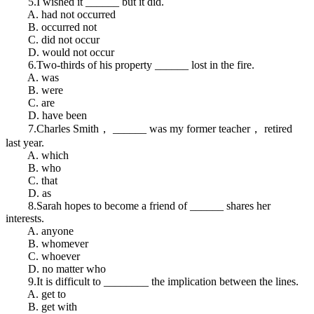
5.I wished it ______ but it did.
A. had not occurred
B. occurred not
C. did not occur
D. would not occur
6.Two-thirds of his property ______ lost in the fire.
A. was
B. were
C. are
D. have been
7.Charles Smith， ______ was my former teacher， retired
last year.
A. which
B. who
C. that
D. as
8.Sarah hopes to become a friend of ______ shares her
interests.
A. anyone
B. whomever
C. whoever
D. no matter who
9.It is difficult to ________ the implication between the lines.
A. get to
B. get with