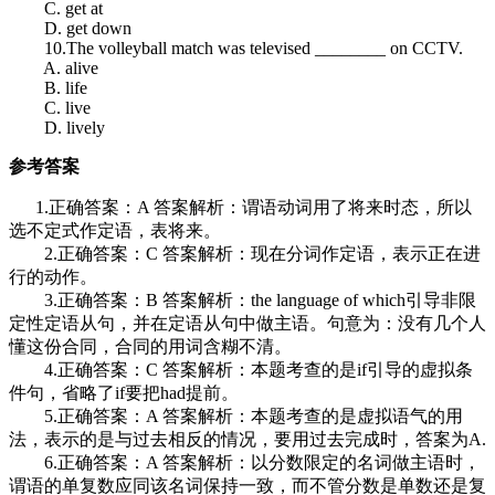
C. get at
D. get down
10.The volleyball match was televised ________ on CCTV.
A. alive
B. life
C. live
D. lively
参考答案
1.正确答案：A 答案解析：谓语动词用了将来时态，所以
选不定式作定语，表将来。
2.正确答案：C 答案解析：现在分词作定语，表示正在进
行的动作。
3.正确答案：B 答案解析：the language of which引导非限
定性定语从句，并在定语从句中做主语。句意为：没有几个人
懂这份合同，合同的用词含糊不清。
4.正确答案：C 答案解析：本题考查的是if引导的虚拟条
件句，省略了if要把had提前。
5.正确答案：A 答案解析：本题考查的是虚拟语气的用
法，表示的是与过去相反的情况，要用过去完成时，答案为A.
6.正确答案：A 答案解析：以分数限定的名词做主语时，
谓语的单复数应同该名词保持一致，而不管分数是单数还是复