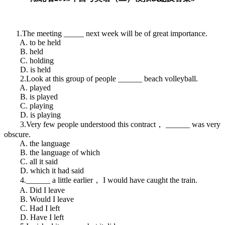
1.The meeting _____ next week will be of great importance.
A. to be held
B. held
C. holding
D. is held
2.Look at this group of people ______ beach volleyball.
A. played
B. is played
C. playing
D. is playing
3.Very few people understood this contract， ______ was very
obscure.
A. the language
B. the language of which
C. all it said
D. which it had said
4.______ a little earlier， I would have caught the train.
A. Did I leave
B. Would I leave
C. Had I left
D. Have I left