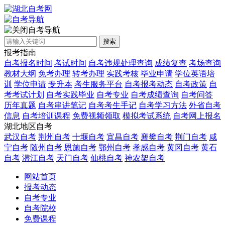
自考导航
搜索
报考指南
自考报名时间
考试时间
自考违规处理查询
成绩复查
考场查询
教材大纲
免考办理
转考办理
实践考核
毕业申请
学位英语培
训
学位申请
专升本
考生服务平台
自考报考动态
自考政策
自
考考试计划
自考实践毕业
自考专业
自考成绩查询
自考问答
历年真题
自考串讲笔记
自考考生手记
自考学习方法
外省自考
信息
自考培训课程
免费视频领取
模拟考试系统
自考网上报名
湖北地区自考
武汉自考
荆州自考
十堰自考
宜昌自考
襄樊自考
荆门自考
咸
宁自考
随州自考
恩施自考
鄂州自考
孝感自考
黄冈自考
黄石
自考
潜江自考
天门自考
仙桃自考
神农架自考
网站首页
报考动态
自考专业
自考院校
免费课程