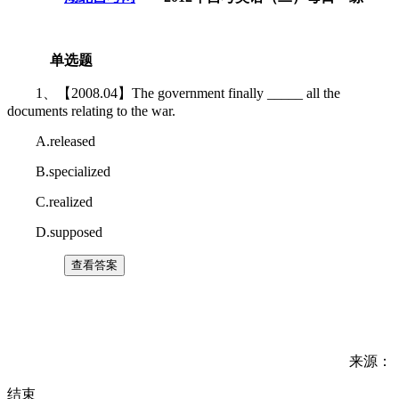
单选题
1、【2008.04】The government finally _____ all the
documents relating to the war.
A.released
B.specialized
C.realized
D.supposed
来源：
结束