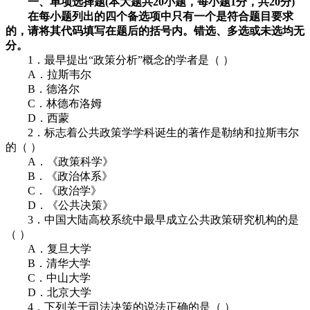
一、单项选择题(本大题共20小题，每小题1分，共20分)
在每小题列出的四个备选项中只有一个是符合题目要求
的，请将其代码填写在题后的括号内。错选、多选或未选均无
分。
1．最早提出“政策分析”概念的学者是（ ）
A．拉斯韦尔
B．德洛尔
C．林德布洛姆
D．西蒙
2．标志着公共政策学学科诞生的著作是勒纳和拉斯韦尔
的（ ）
A．《政策科学》
B．《政治体系》
C．《政治学》
D．《公共决策》
3．中国大陆高校系统中最早成立公共政策研究机构的是
（ ）
A．复旦大学
B．清华大学
C．中山大学
D．北京大学
4．下列关于司法决策的说法正确的是（ ）