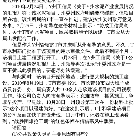
能过剩行业调控失灵范本”。
2010年2月24日，Y州工信局《关于Y州水泥产业发展情况
的汇报》称：该水泥项目，州委州政府明确要求缓建，但项目
所在地、该州所属的T市一直在推进，建议按州委州政府意见
办事。2月25日，州领导在这份材料上批示：“赞成工信局意
见，关于T市的水泥项目，应采取措施予以缓建，T市应从大
局出发配合工作。”
但是作为Y州管辖的T市并未听从州领导的意见。不久，T
市水利部门批准了该项目的用水审批文件。此后不到两个月，
该项目土建工程强行开工。5月28日，在Y州工信局《关于T公
司项目进展情况汇报》上，州领导再次批示“州委州政府是一
直不赞成此项目的，要想尽办法缓建。”
与此同时，该项目开始挖地基，进行更大规模的施工建
设。2010年8月19日，T市市委书记、市长带领市四大班子成
员及各委、办、局负责人共100余人赴承建该项目的公司视察
工作。该公司负责人向市领导表示：克难攻坚，抓紧施工，争
取早投产、早见效。10月28日，州领导第三次在一份材料上批
示“这个项目以缓建为好。”在这次批示后，T市和承建该项目
的公司反而加快了建设步伐。11月中旬，记者在施工现场看
到，“战胜困难抢工期”的红色条幅在猎猎寒风中飘舞。
请回答：
(1)公共政策失灵的主要原因有哪些?