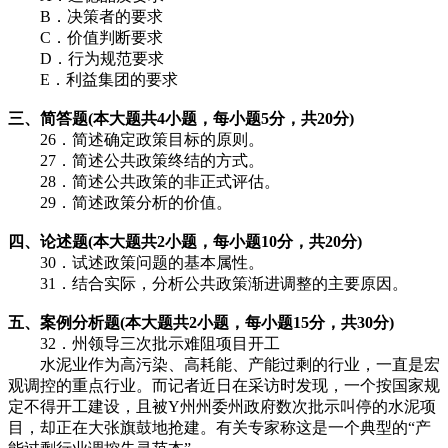
B．决策者的要求
C．价值判断要求
D．行为规范要求
E．利益集团的要求
三、简答题(本大题共4小题，每小题5分，共20分)
26．简述确定政策目标的原则。
27．简述公共政策终结的方式。
28．简述公共政策的非正式评估。
29．简述政策分析的价值。
四、论述题(本大题共2小题，每小题10分，共20分)
30．试述政策问题的基本属性。
31．结合实际，分析公共政策渐进调整的主要原因。
五、案例分析题(本大题共2小题，每小题15分，共30分)
32．州领导三次批示难阻项目开工
水泥业作为高污染、高耗能、产能过剩的行业，一直是宏
观调控的重点行业。而记者近日在采访时发现，一个按国家规
定不得开工建设，且被Y州州委州政府数次批示叫停的水泥项
目，却正在大张旗鼓地抢建。有关专家称这是一个典型的“产