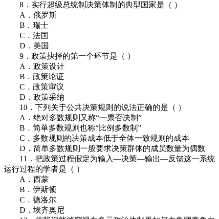
8．实行超级总统制决策体制的典型国家是（ ）
A．俄罗斯
B．瑞士
C．法国
D．美国
9．政策抉择的第一个环节是（ ）
A．政策设计
B．政策论证
C．政策审议
D．政策采纳
10．下列关于公共决策规则的说法正确的是（ ）
A．绝对多数规则又称“一票否决制”
B．简单多数规则也称“比例多数制”
C．多数规则的决策成本低于全体一致规则的成本
D．简单多数规则一般要求决策群体的成员数量为偶数
11．把政策过程假定为输入—决策—输出—反馈这一系统
运行过程的学者是（ ）
A．西蒙
B．伊斯顿
C．德洛尔
D．埃齐奥尼