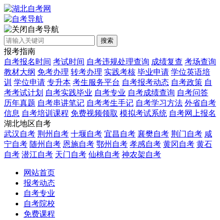
自考导航
搜索
报考指南
自考报名时间
考试时间
自考违规处理查询
成绩复查
考场查询
教材大纲
免考办理
转考办理
实践考核
毕业申请
学位英语培
训
学位申请
专升本
考生服务平台
自考报考动态
自考政策
自
考考试计划
自考实践毕业
自考专业
自考成绩查询
自考问答
历年真题
自考串讲笔记
自考考生手记
自考学习方法
外省自考
信息
自考培训课程
免费视频领取
模拟考试系统
自考网上报名
湖北地区自考
武汉自考
荆州自考
十堰自考
宜昌自考
襄樊自考
荆门自考
咸
宁自考
随州自考
恩施自考
鄂州自考
孝感自考
黄冈自考
黄石
自考
潜江自考
天门自考
仙桃自考
神农架自考
网站首页
报考动态
自考专业
自考院校
免费课程