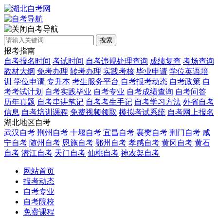
自考导航
搜索
报考指南
自考报名时间
考试时间
自考违规处理查询
成绩复查
考场查询
教材大纲
免考办理
转考办理
实践考核
毕业申请
学位英语培
训
学位申请
专升本
考生服务平台
自考报考动态
自考政策
自
考考试计划
自考实践毕业
自考专业
自考成绩查询
自考问答
历年真题
自考串讲笔记
自考考生手记
自考学习方法
外省自考
信息
自考培训课程
免费视频领取
模拟考试系统
自考网上报名
湖北地区自考
武汉自考
荆州自考
十堰自考
宜昌自考
襄樊自考
荆门自考
咸
宁自考
随州自考
恩施自考
鄂州自考
孝感自考
黄冈自考
黄石
自考
潜江自考
天门自考
仙桃自考
神农架自考
网站首页
报考动态
自考专业
自考院校
免费课程