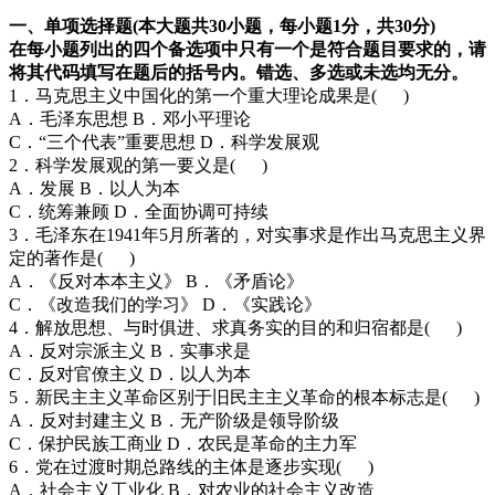
一、单项选择题(本大题共30小题，每小题1分，共30分)
在每小题列出的四个备选项中只有一个是符合题目要求的，请
将其代码填写在题后的括号内。错选、多选或未选均无分。
1．马克思主义中国化的第一个重大理论成果是( )
A．毛泽东思想 B．邓小平理论
C．“三个代表”重要思想 D．科学发展观
2．科学发展观的第一要义是( )
A．发展 B．以人为本
C．统筹兼顾 D．全面协调可持续
3．毛泽东在1941年5月所著的，对实事求是作出马克思主义界
定的著作是( )
A．《反对本本主义》 B．《矛盾论》
C．《改造我们的学习》 D．《实践论》
4．解放思想、与时俱进、求真务实的目的和归宿都是( )
A．反对宗派主义 B．实事求是
C．反对官僚主义 D．以人为本
5．新民主主义革命区别于旧民主主义革命的根本标志是( )
A．反对封建主义 B．无产阶级是领导阶级
C．保护民族工商业 D．农民是革命的主力军
6．党在过渡时期总路线的主体是逐步实现( )
A．社会主义工业化 B．对农业的社会主义改造