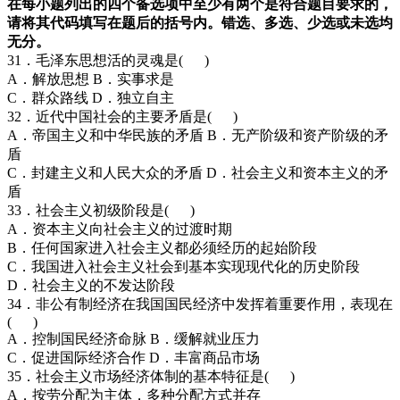
在每小题列出的四个备选项中至少有两个是符合题目要求的，
请将其代码填写在题后的括号内。错选、多选、少选或未选均
无分。
31．毛泽东思想活的灵魂是( )
A．解放思想 B．实事求是
C．群众路线 D．独立自主
32．近代中国社会的主要矛盾是( )
A．帝国主义和中华民族的矛盾 B．无产阶级和资产阶级的矛
盾
C．封建主义和人民大众的矛盾 D．社会主义和资本主义的矛
盾
33．社会主义初级阶段是( )
A．资本主义向社会主义的过渡时期
B．任何国家进入社会主义都必须经历的起始阶段
C．我国进入社会主义社会到基本实现现代化的历史阶段
D．社会主义的不发达阶段
34．非公有制经济在我国国民经济中发挥着重要作用，表现在
( )
A．控制国民经济命脉 B．缓解就业压力
C．促进国际经济合作 D．丰富商品市场
35．社会主义市场经济体制的基本特征是( )
A．按劳分配为主体，多种分配方式并存