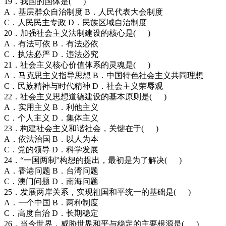
19．我国的国体是( )
A．基层群众自治制度 B．人民代表大会制度
C．人民民主专政 D．民族区域自治制度
20．加强社会主义法制建设的核心是( )
A．有法可依 B．有法必依
C．执法必严 D．违法必究
21．社会主义核心价值体系的灵魂是( )
A．马克思主义指导思想 B．中国特色社会主义共同理想
C．民族精神与时代精神 D．社会主义荣辱观
22．社会主义思想道德建设的基本原则是( )
A．实用主义 B．利他主义
C．个人主义 D．集体主义
23．构建社会主义和谐社会，关键在于( )
A．依法治国 B．以人为本
C．党的领导 D．科学发展
24．“一国两制”构想的提出，最初是为了解决( )
A．香港问题 B．台湾问题
C．澳门问题 D．南海问题
25．发展两岸关系，实现祖国和平统一的基础是( )
A．一个中国 B．两种制度
C．高度自治 D．长期稳定
26．当今世界，威胁世界和平与稳定的主要根源是( )