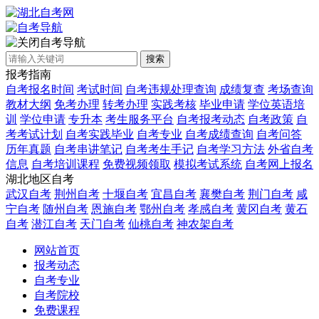
自考导航
搜索
报考指南
自考报名时间
考试时间
自考违规处理查询
成绩复查
考场查询
教材大纲
免考办理
转考办理
实践考核
毕业申请
学位英语培
训
学位申请
专升本
考生服务平台
自考报考动态
自考政策
自
考考试计划
自考实践毕业
自考专业
自考成绩查询
自考问答
历年真题
自考串讲笔记
自考考生手记
自考学习方法
外省自考
信息
自考培训课程
免费视频领取
模拟考试系统
自考网上报名
湖北地区自考
武汉自考
荆州自考
十堰自考
宜昌自考
襄樊自考
荆门自考
咸
宁自考
随州自考
恩施自考
鄂州自考
孝感自考
黄冈自考
黄石
自考
潜江自考
天门自考
仙桃自考
神农架自考
网站首页
报考动态
自考专业
自考院校
免费课程