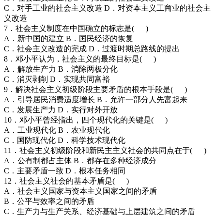
C．对手工业的社会主义改造 D．对资本主义工商业的社会主
义改造
7．社会主义制度在中国确立的标志是( )
A．新中国的建立 B．国民经济的恢复
C．社会主义改造的完成 D．过渡时期总路线的提出
8．邓小平认为，社会主义的最终目标是( )
A．解放生产力 B．消除两极分化
C．消灭剥削 D．实现共同富裕
9．解决社会主义初级阶段主要矛盾的根本手段是( )
A．引导居民消费适度增长 B．允许一部分人先富起来
C．发展生产力 D．实行对外开放
10．邓小平曾经指出，四个现代化的关键是( )
A．工业现代化 B．农业现代化
C．国防现代化 D．科学技术现代化
11．社会主义初级阶段和新民主主义社会的共同点在于( )
A．公有制都占主体 B．都存在多种经济成分
C．主要矛盾一致 D．根本任务相同
12．社会主义社会的基本矛盾是( )
A．社会主义国家与资本主义国家之间的矛盾
B．公平与效率之间的矛盾
C．生产力与生产关系、经济基础与上层建筑之间的矛盾