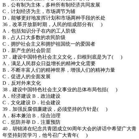
B．公有制为主体，多种所有制经济共同发展
C．计划经济为主，市场调节为辅
D．能够更好地发挥计划和市场两种手段的长处
36．改革开放新时期，人民的组成部分有( )
A．包括知识分子在内的工人阶级
B．占人口大多数的农民阶级
C．拥护社会主义和拥护祖国统一的爱国者
D．新产生的社会阶层
37．建设中国特色社会主义文化，归根到底是为了( )
A．满足人民群众日益增长的精神文化需要
B．不断丰富人们的精神世界，增强人们的精神力量
C．促进人的全面发展
D．反对外来文化
38．建设中国特色社会主义事业的总体布局包括( )
A．经济建设 B．政治建设
C．文化建设 D．社会建设
39．加强反腐倡廉建设，必须坚持的方针是( )
A．标本兼治 B．综合治理
C．惩防并举 D．注重预防
40．胡锦涛在纪念共青团成立90周年大会的讲话中希望广大青
年坚持刻苦学习，他号召广大青年( )