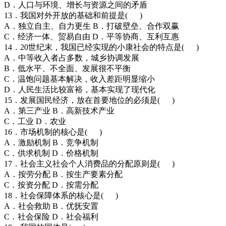
D．人口与环境、增长与资源之间的矛盾
13．我国对外开放的基础和前提是( )
A．独立自主、自力更生 B．打破壁垒、合作双赢
C．经济一体、贸易自由 D．平等协商、互利互惠
14．20世纪末，我国已经实现的小康社会的特点是( )
A．中等收入者占多数，城乡协调发展
B．低水平、不全面、发展很不平衡
C．温饱问题基本解决，收入差距明显缩小
D．人民生活比较富裕，基本实现了现代化
15．发展国民经济，放在首要地位的必须是( )
A．第三产业 B．高新技术产业
C．工业 D．农业
16．市场机制的核心是( )
A．激励机制 B．竞争机制
C．供求机制 D．价格机制
17．社会主义社会个人消费品的分配原则是( )
A．按劳分配 B．按生产要素分配
C．按资分配 D．按需分配
18．社会保障体系的核心是( )
A．社会救助 B．优抚安置
C．社会保险 D．社会福利