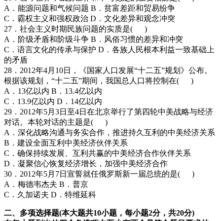
A．能源问题和气候问题 B．贫富差距和贸易纷争
C．霸权主义和强权政治 D．文化差异和观念冲突
27．社会主义时期民族问题的实质是( )
A．阶级矛盾和阶级斗争 B．风俗习惯的差异和冲突
C．语言文化的传承与保护 D．各族人民根本利益一致基础上
的矛盾
28．2012年4月10日，《国家人口发展“十二五”规划》公布。
根据该规划，“十二五”期间，我国总人口将控制在( )
A．13亿以内 B．13.4亿以内
C．13.9亿以内 D．14亿以内
29．2012年5月3日至4日在北京举行了第四轮中美战略与经济
对话。本轮对话的主题是( )
A．深化战略沟通与务实合作，推进持久互利的中美经济关系
B．建设全面互利中美经济伙伴关系
C．确保持续发展、互利共赢的中美经济合作伙伴关系
D．凝聚信心恢复经济增长，加强中美经济合作
30．2012年5月7日宣誓就任俄罗斯新一届总统的是( )
A．梅德韦杰夫 B．普京
C．久加诺夫 D．特维延科
二、多项选择题(本大题共10小题，每小题2分，共20分)