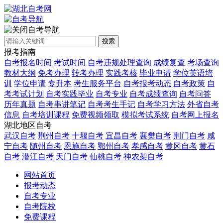
自考导航
搜索
报考指南
自考报名时间
考试时间
自考违规处理查询
成绩复查
考场查询
教材大纲
免考办理
转考办理
实践考核
毕业申请
学位英语培
训
学位申请
专升本
考生服务平台
自考报考动态
自考政策
自
考考试计划
自考实践毕业
自考专业
自考成绩查询
自考问答
历年真题
自考串讲笔记
自考考生手记
自考学习方法
外省自考
信息
自考培训课程
免费视频领取
模拟考试系统
自考网上报名
湖北地区自考
武汉自考
荆州自考
十堰自考
宜昌自考
襄樊自考
荆门自考
咸
宁自考
随州自考
恩施自考
鄂州自考
孝感自考
黄冈自考
黄石
自考
潜江自考
天门自考
仙桃自考
神农架自考
网站首页
报考动态
自考专业
自考院校
免费课程