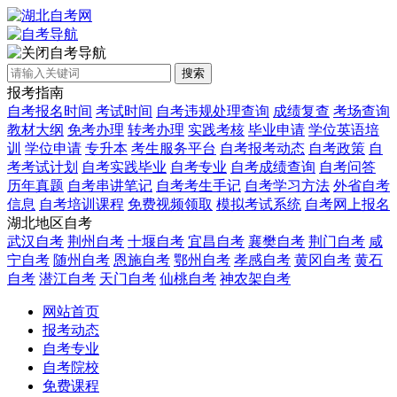
自考导航
搜索
报考指南
自考报名时间
考试时间
自考违规处理查询
成绩复查
考场查询
教材大纲
免考办理
转考办理
实践考核
毕业申请
学位英语培
训
学位申请
专升本
考生服务平台
自考报考动态
自考政策
自
考考试计划
自考实践毕业
自考专业
自考成绩查询
自考问答
历年真题
自考串讲笔记
自考考生手记
自考学习方法
外省自考
信息
自考培训课程
免费视频领取
模拟考试系统
自考网上报名
湖北地区自考
武汉自考
荆州自考
十堰自考
宜昌自考
襄樊自考
荆门自考
咸
宁自考
随州自考
恩施自考
鄂州自考
孝感自考
黄冈自考
黄石
自考
潜江自考
天门自考
仙桃自考
神农架自考
网站首页
报考动态
自考专业
自考院校
免费课程