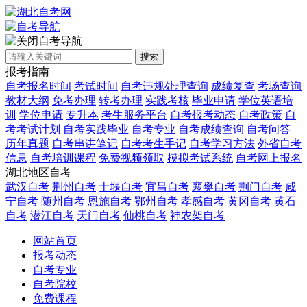
自考导航
搜索
报考指南
自考报名时间
考试时间
自考违规处理查询
成绩复查
考场查询
教材大纲
免考办理
转考办理
实践考核
毕业申请
学位英语培
训
学位申请
专升本
考生服务平台
自考报考动态
自考政策
自
考考试计划
自考实践毕业
自考专业
自考成绩查询
自考问答
历年真题
自考串讲笔记
自考考生手记
自考学习方法
外省自考
信息
自考培训课程
免费视频领取
模拟考试系统
自考网上报名
湖北地区自考
武汉自考
荆州自考
十堰自考
宜昌自考
襄樊自考
荆门自考
咸
宁自考
随州自考
恩施自考
鄂州自考
孝感自考
黄冈自考
黄石
自考
潜江自考
天门自考
仙桃自考
神农架自考
网站首页
报考动态
自考专业
自考院校
免费课程