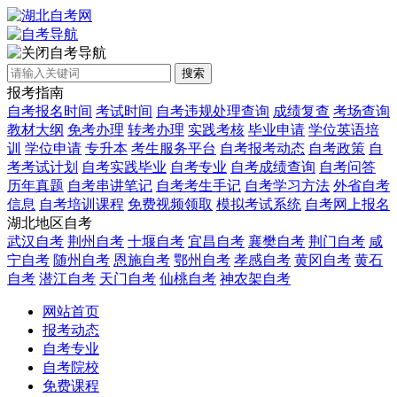
自考导航
搜索
报考指南
自考报名时间
考试时间
自考违规处理查询
成绩复查
考场查询
教材大纲
免考办理
转考办理
实践考核
毕业申请
学位英语培
训
学位申请
专升本
考生服务平台
自考报考动态
自考政策
自
考考试计划
自考实践毕业
自考专业
自考成绩查询
自考问答
历年真题
自考串讲笔记
自考考生手记
自考学习方法
外省自考
信息
自考培训课程
免费视频领取
模拟考试系统
自考网上报名
湖北地区自考
武汉自考
荆州自考
十堰自考
宜昌自考
襄樊自考
荆门自考
咸
宁自考
随州自考
恩施自考
鄂州自考
孝感自考
黄冈自考
黄石
自考
潜江自考
天门自考
仙桃自考
神农架自考
网站首页
报考动态
自考专业
自考院校
免费课程