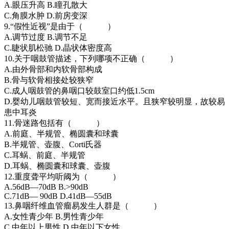
A.眼压升高 B.瞳孔散大
C.角膜水肿 D.前房变深
9.“假性近视”是由于（ ）
A.调节过度 B.调节不足
C.睫状肌松驰 D.晶状体密度高
10.关于咽鼓管描述，下列哪项不正确（ ）
A.由外骨部和内软骨部构成
B.骨与软骨相接处较狭窄
C.成人咽鼓管的鼻咽口较鼓室口约低1.5cm
D.婴幼儿咽鼓管较短、宽而接近水平。且狭窄较明显，故较易
患中耳炎
11.骨迷路包括有（ ）
A.前庭、半规管、椭圆囊和球囊
B.半规管、壶腹、Corti氏器
C.耳蜗、前庭、半规管
D.耳蜗、椭圆囊和球囊、壶腹
12.重度聋平均听阈为（ ）
A.56dB—70dB B.>90dB
C.71dB— 90dB D.41dB—55dB
13.鼻咽纤维血管瘤易发生人群是（ ）
A.女性青少年 B.男性青少年
C.中年以上男性 D.中年以下女性