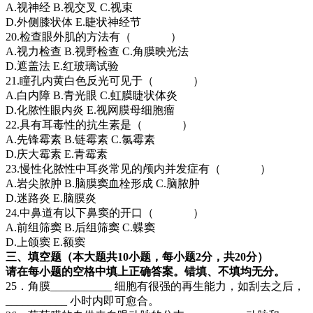
A.视神经 B.视交叉 C.视束
D.外侧膝状体 E.睫状神经节
20.检查眼外肌的方法有（ ）
A.视力检查 B.视野检查 C.角膜映光法
D.遮盖法 E.红玻璃试验
21.瞳孔内黄白色反光可见于（ ）
A.白内障 B.青光眼 C.虹膜睫状体炎
D.化脓性眼内炎 E.视网膜母细胞瘤
22.具有耳毒性的抗生素是（ ）
A.先锋霉素 B.链霉素 C.氯霉素
D.庆大霉素 E.青霉素
23.慢性化脓性中耳炎常见的颅内并发症有（ ）
A.岩尖脓肿 B.脑膜窦血栓形成 C.脑脓肿
D.迷路炎 E.脑膜炎
24.中鼻道有以下鼻窦的开口（ ）
A.前组筛窦 B.后组筛窦 C.蝶窦
D.上颌窦 E.额窦
三、填空题（本大题共10小题，每小题2分，共20分）
请在每小题的空格中填上正确答案。错填、不填均无分。
25．角膜___________ 细胞有很强的再生能力，如刮去之后，
___________ 小时内即可愈合。