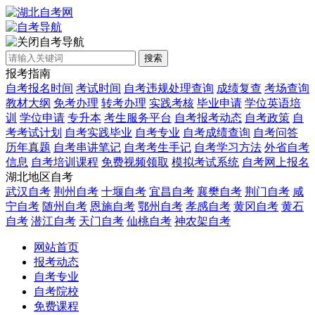
自考导航
搜索
报考指南
自考报名时间
考试时间
自考违规处理查询
成绩复查
考场查询
教材大纲
免考办理
转考办理
实践考核
毕业申请
学位英语培
训
学位申请
专升本
考生服务平台
自考报考动态
自考政策
自
考考试计划
自考实践毕业
自考专业
自考成绩查询
自考问答
历年真题
自考串讲笔记
自考考生手记
自考学习方法
外省自考
信息
自考培训课程
免费视频领取
模拟考试系统
自考网上报名
湖北地区自考
武汉自考
荆州自考
十堰自考
宜昌自考
襄樊自考
荆门自考
咸
宁自考
随州自考
恩施自考
鄂州自考
孝感自考
黄冈自考
黄石
自考
潜江自考
天门自考
仙桃自考
神农架自考
网站首页
报考动态
自考专业
自考院校
免费课程