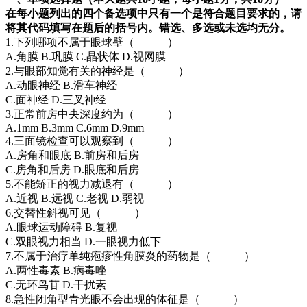
在每小题列出的四个备选项中只有一个是符合题目要求的，请
将其代码填写在题后的括号内。错选、多选或未选均无分。
1.下列哪项不属于眼球壁（ ）
A.角膜 B.巩膜 C.晶状体 D.视网膜
2.与眼部知觉有关的神经是（ ）
A.动眼神经 B.滑车神经
C.面神经 D.三叉神经
3.正常前房中央深度约为（ ）
A.1mm B.3mm C.6mm D.9mm
4.三面镜检查可以观察到（ ）
A.房角和眼底 B.前房和后房
C.房角和后房 D.眼底和后房
5.不能矫正的视力减退有（ ）
A.近视 B.远视 C.老视 D.弱视
6.交替性斜视可见（ ）
A.眼球运动障碍 B.复视
C.双眼视力相当 D.一眼视力低下
7.不属于治疗单纯疱疹性角膜炎的药物是（ ）
A.两性毒素 B.病毒唑
C.无环鸟苷 D.干扰素
8.急性闭角型青光眼不会出现的体征是（ ）