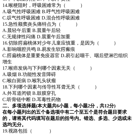
14.喉梗阻时，呼吸困难常为（ ）
A.吸气性呼吸困难 B.呼气性呼吸困难
C.叹气性呼吸困难 D.混合性呼吸困难
15.急性额窦炎头痛特点为（ ）
A.晨轻午后重 B.晨重午后轻
C.无规律性闷痛 D.晨重午后加重
16.切除腭扁桃体对少年儿童应慎重，是因为（ ）
A.影响咽腔共鸣 B.易发生软腭瘢痕
C.腭扁桃体是重要免疫器官 D.易引起咽干、咽后壁淋巴组织
增生
17.喉癌发病与下列哪个因素无关（ ）
A.吸烟 B.功能性发音障碍
C.喉白斑病 D.喉乳头状瘤
18.下列哪个因素与传导性耳聋无关（ ）
A.外耳道闭锁 B.鼓膜穿孔
C.听骨链中断 D.耳毒性药物
二、多项选择题(本大题共6小题，每小题2分，共12分)
在每小题列出的五个备选项中有二个至五个是符合题目要求
的，请将其代码填写在题后的括号内。错选、多选、少选或未
选均无分。
19.视路包括（ ）