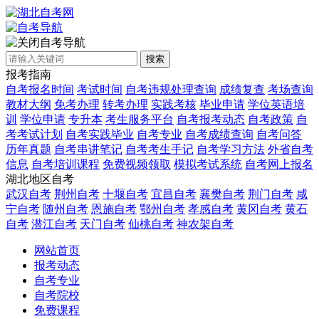
自考导航
搜索
报考指南
自考报名时间
考试时间
自考违规处理查询
成绩复查
考场查询
教材大纲
免考办理
转考办理
实践考核
毕业申请
学位英语培
训
学位申请
专升本
考生服务平台
自考报考动态
自考政策
自
考考试计划
自考实践毕业
自考专业
自考成绩查询
自考问答
历年真题
自考串讲笔记
自考考生手记
自考学习方法
外省自考
信息
自考培训课程
免费视频领取
模拟考试系统
自考网上报名
湖北地区自考
武汉自考
荆州自考
十堰自考
宜昌自考
襄樊自考
荆门自考
咸
宁自考
随州自考
恩施自考
鄂州自考
孝感自考
黄冈自考
黄石
自考
潜江自考
天门自考
仙桃自考
神农架自考
网站首页
报考动态
自考专业
自考院校
免费课程