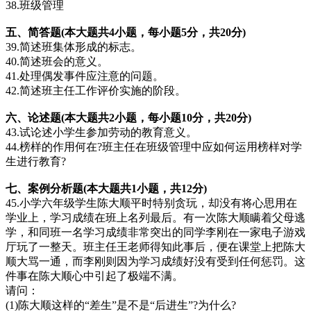
38.班级管理
五、简答题(本大题共4小题，每小题5分，
共20分)
39.简述班集体形成的标志。
40.简述班会的意义。
41.处理偶发事件应注意的问题。
42.简述班主任工作评价实施的阶段。
六、论述题(本大题共2小题，每小题10分，共20分)
43.试论述小学生参加劳动的教育意义。
44.榜样的作用何在?班主任在班级管理中应如何运用榜样对学
生进行教育?
七、案例分析题(本大题共1小题，共12分)
45.小学六年级学生陈大顺平时特别贪玩，却没有将心思用在
学业上，学习成绩在班上名列最后。有一次陈大顺瞒着父母逃
学，和同班一名学习成绩非常突出的同学李刚在一家电子游戏
厅玩了一整天。班主任王老师得知此事后，便在课堂上把陈大
顺大骂一通，而李刚则因为学习成绩好没有受到任何惩罚。这
件事在陈大顺心中引起了极端不满。
请问：
(1)陈大顺这样的“差生”是不是“后进生”?为什么?