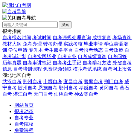
自考导航
搜索
报考指南
自考报名时间
考试时间
自考违规处理查询
成绩复查
考场查询
教材大纲
免考办理
转考办理
实践考核
毕业申请
学位英语培
训
学位申请
专升本
考生服务平台
自考报考动态
自考政策
自
考考试计划
自考实践毕业
自考专业
自考成绩查询
自考问答
历年真题
自考串讲笔记
自考考生手记
自考学习方法
外省自考
信息
自考培训课程
免费视频领取
模拟考试系统
自考网上报名
湖北地区自考
武汉自考
荆州自考
十堰自考
宜昌自考
襄樊自考
荆门自考
咸
宁自考
随州自考
恩施自考
鄂州自考
孝感自考
黄冈自考
黄石
自考
潜江自考
天门自考
仙桃自考
神农架自考
网站首页
报考动态
自考专业
自考院校
免费课程