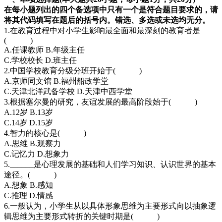
在每小题列出的四个备选项中只有一个是符合题目要求的，请
将其代码填写在题后的括号内。错选、多选或未选均无分。
1.在教育过程中对小学生影响最全面和最深刻的教育者是
( )
A.任课教师 B.年级主任
C.学校校长 D.班主任
2.中国学校教育分级分班开始于( )
A.京师同文馆 B.福州船政学堂
C.天津北洋武备学校 D.天津中西学堂
3.根据塞尔曼的研究，友谊发展的最高阶段始于( )
A.12岁 B.13岁
C.14岁 D.15岁
4.智力的核心是( )
A.思维 B.观察力
C.记忆力 D.想象力
5.______是心理发展的基础和人们学习知识、认识世界的基本
途径。( )
A.想象 B.感知
C.推理 D.情感
6.一般认为，小学生从以具体形象思维为主要形式向以抽象逻
辑思维为主要形式转折的关键时期是( )