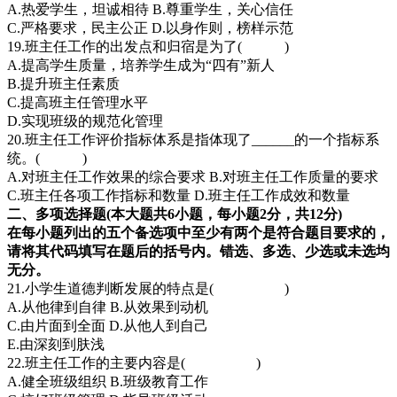
A.热爱学生，坦诚相待 B.尊重学生，关心信任
C.严格要求，民主公正 D.以身作则，榜样示范
19.班主任工作的出发点和归宿是为了( )
A.提高学生质量，培养学生成为“四有”新人
B.提升班主任素质
C.提高班主任管理水平
D.实现班级的规范化管理
20.班主任工作评价指标体系是指体现了______的一个指标系
统。( )
A.对班主任工作效果的综合要求 B.对班主任工作质量的要求
C.班主任各项工作指标和数量 D.班主任工作成效和数量
二、多项选择题(本大题共6小题，每小题2分，共12分)
在每小题列出的五个备选项中至少有两个是符合题目要求的，
请将其代码填写在题后的括号内。错选、多选、少选或未选均
无分。
21.小学生道德判断发展的特点是( )
A.从他律到自律 B.从效果到动机
C.由片面到全面 D.从他人到自己
E.由深刻到肤浅
22.班主任工作的主要内容是( )
A.健全班级组织 B.班级教育工作