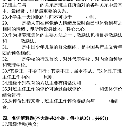
27.班主任与______的关系是班主任所面对的各种关系中最基
本、最经常，也是最重要的关系。
28.小学生一天睡眠的时间不可少于______小时。
29.______是指人们在察觉他人情绪反应时自己也体验到与之
相同的情绪，即所谓设身处地，将心比心。
30.作为培养班集体的主要方法之一，激励法包括目标激励法
和______激励法。
31.______是中国少年儿童的群众组织，是中国共产主义青年
团的预备组织。
32.______是学校的行政首长，对外代表学校，对内全面领导
和管理学校。
33.“其身正，不令而行；其身不正，虽令不从。”这体现了班
主任工作中的______原则。
34.班级个别教育的方法主要有谈话法和______。
35.对班主任工作的评价可通过自我评价、______和集体评价
结合进行。
36.从评价过程来看，班主任工作评价要纵向与______相结
合。
四、名词解释题(本大题共2小题，每小题3分，共6分)
37.班级活动(狭义)