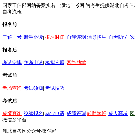
国家工信部网站备案实名：湖北自考网 为考生提供湖北自考
自考流程
报名前
了解自考
|
新手必读
|
报名时间
|
自我评测
辅导招生
|
自考助学
|
选
报名后
考试安排
|
免考申请
|
模拟真题
|
网络助学
考试前
考场查询
|
考试须知
|
考试技巧
考试后
成绩查询
|
继续报名
|
毕业申请
|
成绩管理
转助学班
|
成人高考
|
网
微信多平台
湖北自考网公众号/微信群