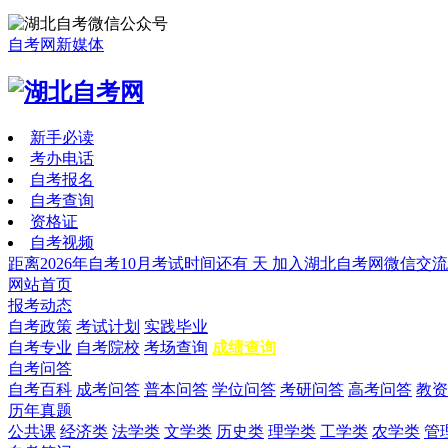
自考网新媒体
新手必读
考办电话
自考报名
自考查询
资格证
自考视频
距离2026年自考10月考试时间还有
天
加入湖北自考网微信交流
网站首页
报考动态
自考政策
考试计划
实践毕业
自考专业
自考院校
考场查询
成绩查询
自考问答
自考百科
成考问答
普本问答
学位问答
考研问答
高考问答
教资
历年真题
公共课
经济类
法学类
文学类
历史类
理学类
工学类
农学类
管