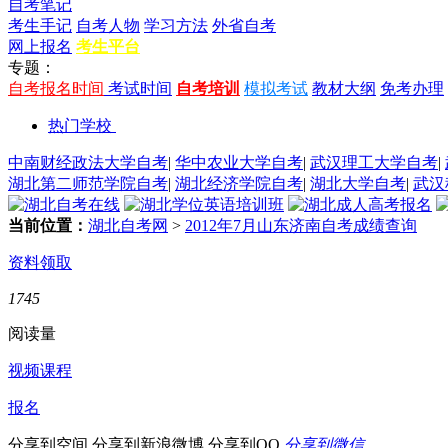
自考笔记
考生手记
自考人物
学习方法
外省自考
网上报名
考生平台
专题：
自考报名时间
考试时间
自考培训
模拟考试
教材大纲
免考办理
热门学校
中南财经政法大学自考
|
华中农业大学自考
|
武汉理工大学自考
|
湖北第二师范学院自考
|
湖北经济学院自考
|
湖北大学自考
|
武汉
当前位置：
湖北自考网
>
2012年7月山东济南自考成绩查询
资料领取
1745
阅读量
视频课程
报名
分享到空间
分享到新浪微博
分享到QQ
分享到微信