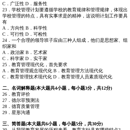
C．广泛性 D．服务性
23．学校管理计划要遵循学校的教育规律和管理规律，体现出
学校管理的特点，具有实事求是的精神，这说明计划工作要具
有
A．方向性 B．科学性
C．可行性 D．可检性
24．一个合理的领导班子应由三种人组成，他们是思想家、组
织家和
A．政治家 B．艺术家
C．科学家 D．实干家
25．教育管理现代化，首先要求
A．教育管理观念现代化 B．教育管理方法现代化
C．教育管理技术现代化 D．教育管理人员素质现代化
二、名词解释题(本大题共4小题，每小题3分，共12分)
26．教育评价
27．德尔菲预测法
28．德育质量管理
29．星形沟通
三、简答题(本大题共6小题，每小题5分，共30分)
30．从我国教育发展的历程来看，教育方针具有哪些特点?