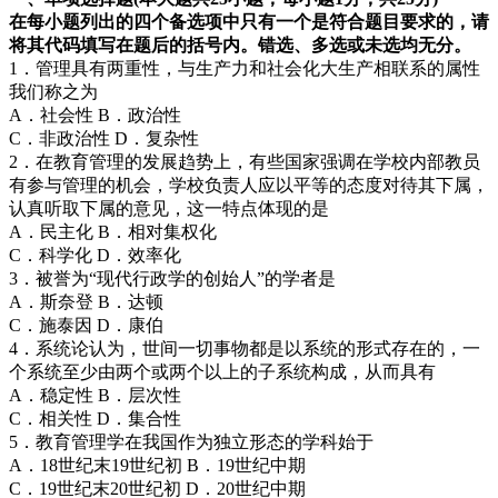
在每小题列出的四个备选项中只有一个是符合题目要求的，请
将其代码填写在题后的括号内。错选、多选或未选均无分。
1．管理具有两重性，与生产力和社会化大生产相联系的属性
我们称之为
A．社会性 B．政治性
C．非政治性 D．复杂性
2．在教育管理的发展趋势上，有些国家强调在学校内部教员
有参与管理的机会，学校负责人应以平等的态度对待其下属，
认真听取下属的意见，这一特点体现的是
A．民主化 B．相对集权化
C．科学化 D．效率化
3．被誉为“现代行政学的创始人”的学者是
A．斯奈登 B．达顿
C．施泰因 D．康伯
4．系统论认为，世间一切事物都是以系统的形式存在的，一
个系统至少由两个或两个以上的子系统构成，从而具有
A．稳定性 B．层次性
C．相关性 D．集合性
5．教育管理学在我国作为独立形态的学科始于
A．18世纪末19世纪初 B．19世纪中期
C．19世纪末20世纪初 D．20世纪中期