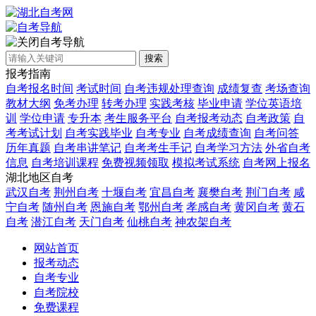
自考导航
搜索
报考指南
自考报名时间
考试时间
自考违规处理查询
成绩复查
考场查询
教材大纲
免考办理
转考办理
实践考核
毕业申请
学位英语培
训
学位申请
专升本
考生服务平台
自考报考动态
自考政策
自
考考试计划
自考实践毕业
自考专业
自考成绩查询
自考问答
历年真题
自考串讲笔记
自考考生手记
自考学习方法
外省自考
信息
自考培训课程
免费视频领取
模拟考试系统
自考网上报名
湖北地区自考
武汉自考
荆州自考
十堰自考
宜昌自考
襄樊自考
荆门自考
咸
宁自考
随州自考
恩施自考
鄂州自考
孝感自考
黄冈自考
黄石
自考
潜江自考
天门自考
仙桃自考
神农架自考
网站首页
报考动态
自考专业
自考院校
免费课程