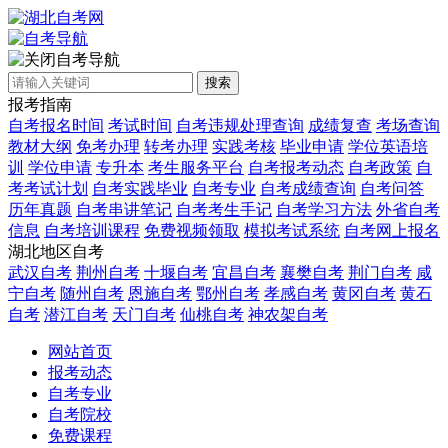
自考导航
搜索
报考指南
自考报名时间
考试时间
自考违规处理查询
成绩复查
考场查询
教材大纲
免考办理
转考办理
实践考核
毕业申请
学位英语培
训
学位申请
专升本
考生服务平台
自考报考动态
自考政策
自
考考试计划
自考实践毕业
自考专业
自考成绩查询
自考问答
历年真题
自考串讲笔记
自考考生手记
自考学习方法
外省自考
信息
自考培训课程
免费视频领取
模拟考试系统
自考网上报名
湖北地区自考
武汉自考
荆州自考
十堰自考
宜昌自考
襄樊自考
荆门自考
咸
宁自考
随州自考
恩施自考
鄂州自考
孝感自考
黄冈自考
黄石
自考
潜江自考
天门自考
仙桃自考
神农架自考
网站首页
报考动态
自考专业
自考院校
免费课程