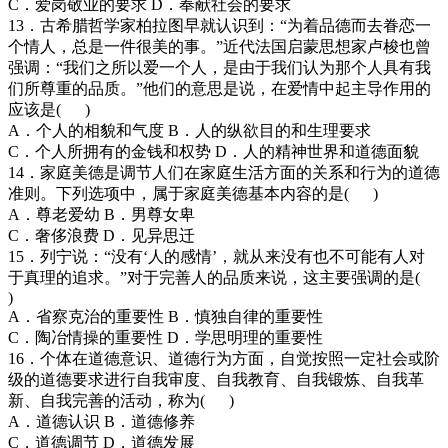
C．爱岗敬业的要求 D．奉献社会的要求
13．古希腊哲学家柏拉图早就认识到：“为着品德而去眷恋一
个情人，总是一件很美的事。”近代法国启蒙思想家卢梭也曾
强调：“我们之所以爱一个人，是由于我们认为那个人具有我
们所尊重的品质。”他们的意思是说，在爱情中起主导作用的
应该是( )
A．个人的相貌和气度 B．人的纵欲目的和生理要求
C．个人所拥有的金钱和权势 D．人的精神世界和道德面貌
14．家庭美德是调节人们在家庭生活方面的关系和行为的道德
准则。下列选项中，属于家庭美德基本内容的是( )
A．尊老爱幼 B．男尊女卑
C．奢侈浪费 D．见异思迁
15．列宁说：“没有‘人的感情’，就从来没有也不可能有人对
于真理的追求。”对于完善人的品质来说，这主要强调的是(
)
A．省察克治的重要性 B．慎独自律的重要性
C．陶冶情操的重要性 D．学思明理的重要性
16．个体在道德意识、道德行为方面，自觉按照一定社会或阶
级的道德要求进行自我审度、自我教育、自我锻炼、自我革
新、自我完善的活动，称为( )
A．道德认识 B．道德修养
C．道德调节 D．道德发展