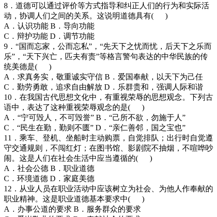
8．道德可以通过评价等方式指导和纠正人们的行为和实际活
动，协调人们之间的关系。这说明道德具有( )
A．认识功能 B．导向功能
C．辩护功能 D．调节功能
9．“国而忘家，公而忘私”，“先天下之忧而忧，后天下之乐而
乐”，“天下兴亡，匹夫有责”等格言警句表达的中华民族的传
统美德是( )
A．求真务实，敬重诚实守信 B．爱国奉献，以天下为己任
C．勤劳勇敢，追求自由解放 D．乐群贵和，强调人际和谐
10．在我国古代思想文化中，有重视荣辱的思想观念。下列古
语中，表达了这种重视荣辱观念的是( )
A．“宁可毁人，不可毁誉” B．“己所不欲，勿施于人”
C．“民生在勤，勤则不匮” D．“亲仁善邻，国之宝也”
11．乘车、登机、坐船时主动购票，自觉排队；出行时自觉遵
守交通规则，不闯红灯；在图书馆、影剧院不抽烟，不喧哗吵
闹。这是人们在社会生活中应当遵循的( )
A．社会公德 B．职业道德
C．环境道德 D．家庭美德
12．从业人员在职业活动中应该树立为社会、为他人作奉献的
职业精神。这是职业道德基本要求中( )
A．办事公道的要求 B．服务群众的要求