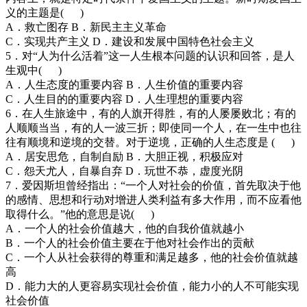
义的主题是( )
A．救亡图存 B．新民主主义革命
C．实现共产主义 D．建设和发展中国特色社会主义
5．对“人为什么活着”这一人生根本问题的认识和回答，是人
生观中( )
A．人生态度的重要内容 B．人生价值的重要内容
C．人生目的的重要内容 D．人生理想的重要内容
6．在人生旅途中，有的人旗开得胜，有的人屡屡败北；有的
人顺顺当当，有的人一波三折；即使同一个人，在一生中也往
往有顺境和逆境的交替。对于逆境，正确的人生态度是 ( )
A．居安思危，自制自励 B．大胆正视，积极应对
C．怨天尤人，自暴自弃 D．玩世不恭，虚度光阴
7．爱因斯坦曾经指出：“一个人对社会的价值，首先取决于他
的感情、思想和行动对增进人类利益有多大作用，而不应看他
取得什么。”他的意思是说( )
A．一个人的社会价值越大，他的自我价值就越小
B．一个人的社会价值主要在于他对社会作出的贡献
C．一个人从社会获得的尊重和满足越多，他的社会价值就越
高
D．能力大的人更容易实现社会价值，能力小的人不可能实现
社会价值