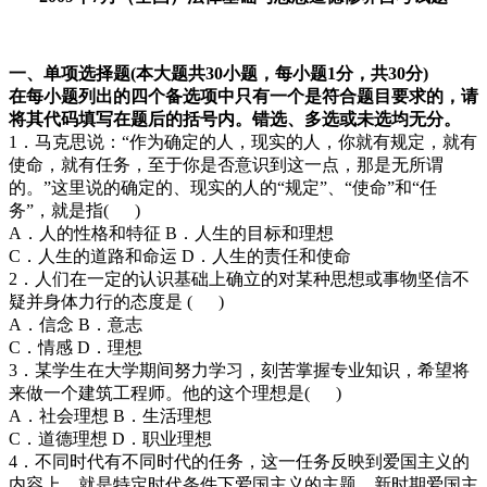
一、单项选择题(本大题共30小题，每小题1分，共30分)
在每小题列出的四个备选项中只有一个是符合题目要求的，请
将其代码填写在题后的括号内。错选、多选或未选均无分。
1．马克思说：“作为确定的人，现实的人，你就有规定，就有
使命，就有任务，至于你是否意识到这一点，那是无所谓
的。”这里说的确定的、现实的人的“规定”、“使命”和“任
务”，就是指( )
A．人的性格和特征 B．人生的目标和理想
C．人生的道路和命运 D．人生的责任和使命
2．人们在一定的认识基础上确立的对某种思想或事物坚信不
疑并身体力行的态度是 ( )
A．信念 B．意志
C．情感 D．理想
3．某学生在大学期间努力学习，刻苦掌握专业知识，希望将
来做一个建筑工程师。他的这个理想是( )
A．社会理想 B．生活理想
C．道德理想 D．职业理想
4．不同时代有不同时代的任务，这一任务反映到爱国主义的
内容上，就是特定时代条件下爱国主义的主题。新时期爱国主