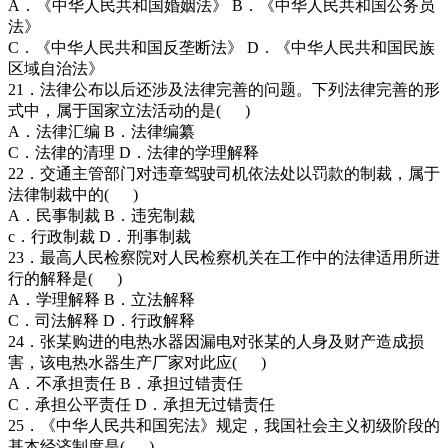
A．《中华人民共和国婚姻法》 B．《中华人民共和国公务员
法》
C．《中华人民共和国反垄断法》 D．《中华人民共和国民族
区域自治法》
21．法律公布以后还涉及法律完善的问题。下列法律完善的形
式中，属于国家立法活动的是( )
A．法律汇编 B．法律编纂
C．法律的清理 D．法律的学理解释
22．交通主管部门对违章驾驶司机依法处以罚款的制裁，属于
法律制裁中的( )
A．民事制裁 B．违宪制裁
c．行政制裁 D．刑事制裁
23．最高人民检察院对人民检察机关在工作中的法律适用所进
行的解释是( )
A．学理解释 B．立法解释
C．司法解释 D．行政解释
24．张某购进的电热水器因漏电对张某的人身及财产造成损
害，该电热水器生产厂家对此应( )
A．不承担责任 B．承担过错责任
C．承担公平责任 D．承担无过错责任
25．《中华人民共和国宪法》规定，我国社会主义初级阶段的
基本经济制度是( )