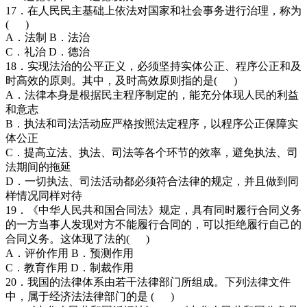
17．在人民民主基础上依法对国家和社会事务进行治理，称为
( )
A．法制 B．法治
C．礼治 D．德治
18．实现法治的公平正义，必须坚持实体公正、程序公正和及
时高效的原则。其中，及时高效原则指的是( )
A．法律本身是根据民主程序制定的，能充分体现人民的利益
和意志
B．执法和司法活动应严格按照法定程序，以程序公正保障实
体公正
C．提高立法、执法、司法等各个环节的效率，避免执法、司
法期间的拖延
D．一切执法、司法活动都必须符合法律的规定，并且做到同
样情况同样对待
19．《中华人民共和国合同法》规定，具有同时履行合同义务
的一方当事人发现对方不能履行合同的，可以拒绝履行自己的
合同义务。这体现了法的( )
A．评价作用 B．预测作用
C．教育作用 D．制裁作用
20．我国的法律体系由若干法律部门所组成。下列法律文件
中，属于经济法法律部门的是 ( )