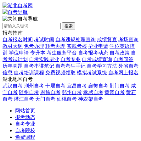
自考导航
搜索
报考指南
自考报名时间
考试时间
自考违规处理查询
成绩复查
考场查询
教材大纲
免考办理
转考办理
实践考核
毕业申请
学位英语培
训
学位申请
专升本
考生服务平台
自考报考动态
自考政策
自
考考试计划
自考实践毕业
自考专业
自考成绩查询
自考问答
历年真题
自考串讲笔记
自考考生手记
自考学习方法
外省自考
信息
自考培训课程
免费视频领取
模拟考试系统
自考网上报名
湖北地区自考
武汉自考
荆州自考
十堰自考
宜昌自考
襄樊自考
荆门自考
咸
宁自考
随州自考
恩施自考
鄂州自考
孝感自考
黄冈自考
黄石
自考
潜江自考
天门自考
仙桃自考
神农架自考
网站首页
报考动态
自考专业
自考院校
免费课程