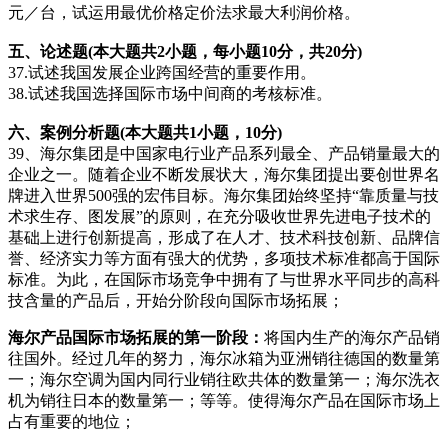
元／台，试运用最优价格定价法求最大利润价格。
五、论述题(本大题共2小题，每小题10分，共20分)
37.试述我国发展企业跨国经营的重要作用。
38.试述我国选择国际市场中间商的考核标准。
六、案例分析题(本大题共1小题，10分)
39、海尔集团是中国家电行业产品系列最全、产品销量最大的
企业之一。随着企业不断发展状大，海尔集团提出要创世界名
牌进入世界500强的宏伟目标。海尔集团始终坚持“靠质量与技
术求生存、图发展”的原则，在充分吸收世界先进电子技术的
基础上进行创新提高，形成了在人才、技术科技创新、品牌信
誉、经济实力等方面有强大的优势，多项技术标准都高于国际
标准。为此，在国际市场竞争中拥有了与世界水平同步的高科
技含量的产品后，开始分阶段向国际市场拓展；
海尔产品国际市场拓展的第一阶段：
将国内生产的海尔产品销
往国外。经过几年的努力，海尔冰箱为亚洲销往德国的数量第
一；海尔空调为国内同行业销往欧共体的数量第一；海尔洗衣
机为销往日本的数量第一；等等。使得海尔产品在国际市场上
占有重要的地位；