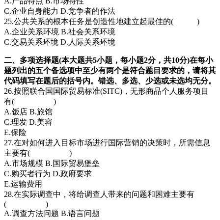
A.产品特点 B.市场特性
C.企业自身能力 D.竞争者的作法
25.公共关系的根本任务是创造性地建立起最佳的( )
A.企业关系环境 B.社会关系环境
C.交易关系环境 D.人际关系环境
二、多项选择题(本大题共5小题，每小题2分，共10分)
在每小
题列出的五个备选项中至少有两个是符合题目要求的，请将其
代码填写在题后的括号内。错选、多选、少选或未选均无分。
26.按照联合国国际贸易标准(SITC)，无形商品个人服务项目
有( )
A.饭店 B.旅馆
C.理发 D.美容
E.保险
27.在对如何进入目标市场进行国际营销的决策时，所需信息
主要有( )
A.市场规模 B.国际贸易堡垒
C.购买者行为 D.政府要求
E.运输费用
28.在实际调查中，将给调查人带来的问题和困难主要有
( )
A.调查方法问题 B.语言问题