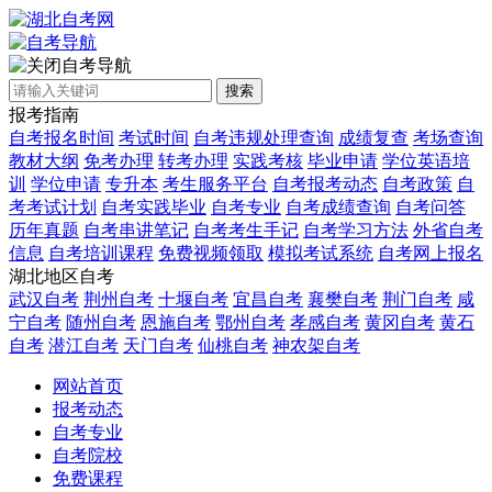
自考导航
搜索
报考指南
自考报名时间
考试时间
自考违规处理查询
成绩复查
考场查询
教材大纲
免考办理
转考办理
实践考核
毕业申请
学位英语培
训
学位申请
专升本
考生服务平台
自考报考动态
自考政策
自
考考试计划
自考实践毕业
自考专业
自考成绩查询
自考问答
历年真题
自考串讲笔记
自考考生手记
自考学习方法
外省自考
信息
自考培训课程
免费视频领取
模拟考试系统
自考网上报名
湖北地区自考
武汉自考
荆州自考
十堰自考
宜昌自考
襄樊自考
荆门自考
咸
宁自考
随州自考
恩施自考
鄂州自考
孝感自考
黄冈自考
黄石
自考
潜江自考
天门自考
仙桃自考
神农架自考
网站首页
报考动态
自考专业
自考院校
免费课程