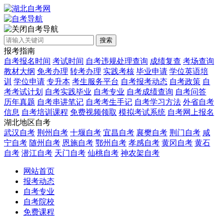
自考导航
搜索
报考指南
自考报名时间
考试时间
自考违规处理查询
成绩复查
考场查询
教材大纲
免考办理
转考办理
实践考核
毕业申请
学位英语培
训
学位申请
专升本
考生服务平台
自考报考动态
自考政策
自
考考试计划
自考实践毕业
自考专业
自考成绩查询
自考问答
历年真题
自考串讲笔记
自考考生手记
自考学习方法
外省自考
信息
自考培训课程
免费视频领取
模拟考试系统
自考网上报名
湖北地区自考
武汉自考
荆州自考
十堰自考
宜昌自考
襄樊自考
荆门自考
咸
宁自考
随州自考
恩施自考
鄂州自考
孝感自考
黄冈自考
黄石
自考
潜江自考
天门自考
仙桃自考
神农架自考
网站首页
报考动态
自考专业
自考院校
免费课程