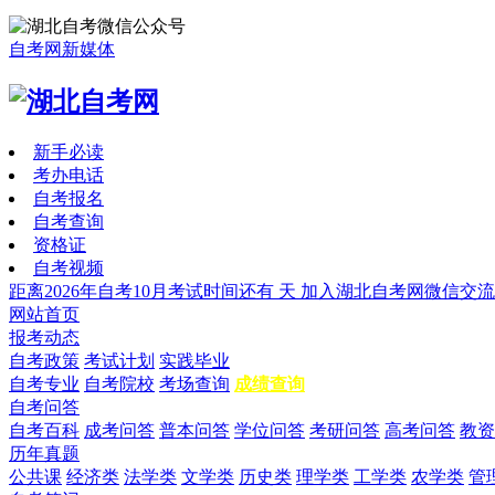
自考网新媒体
新手必读
考办电话
自考报名
自考查询
资格证
自考视频
距离2026年自考10月考试时间还有
天
加入湖北自考网微信交流
网站首页
报考动态
自考政策
考试计划
实践毕业
自考专业
自考院校
考场查询
成绩查询
自考问答
自考百科
成考问答
普本问答
学位问答
考研问答
高考问答
教资
历年真题
公共课
经济类
法学类
文学类
历史类
理学类
工学类
农学类
管