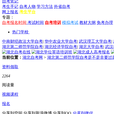
自考笔记
考生手记
自考人物
学习方法
外省自考
网上报名
考生平台
专题：
自考报名时间
考试时间
自考培训
模拟考试
教材大纲
免考办理
热门学校
中南财经政法大学自考
|
华中农业大学自考
|
武汉理工大学自考
|
湖北第二师范学院自考
|
湖北经济学院自考
|
湖北大学自考
|
武汉
当前位置：
湖北自考网
>
湖北第二师范学院自考是不是非要过
资料领取
2264
阅读量
视频课程
报名
分享到空间
分享到新浪微博
分享到QQ
分享到微信