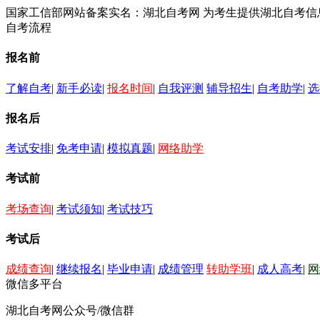
国家工信部网站备案实名：湖北自考网 为考生提供湖北自考
自考流程
报名前
了解自考
|
新手必读
|
报名时间
|
自我评测
辅导招生
|
自考助学
|
选
报名后
考试安排
|
免考申请
|
模拟真题
|
网络助学
考试前
考场查询
|
考试须知
|
考试技巧
考试后
成绩查询
|
继续报名
|
毕业申请
|
成绩管理
转助学班
|
成人高考
|
网
微信多平台
湖北自考网公众号/微信群