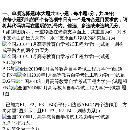
一、单项选择题(本大题共10小题，每小题2分，共20分)
在每小题列出的四个备选项中只有一个是符合题目要求的，请
将其代码填写在题后的括号内。错选、多选或未选均无分。
1.如题l图所示，一重物放在光滑支承面上，其重量为G，对水
平支承面的压力为FN，水平支承面对物块的约束反力为
，则构
成平衡力的两个力应为
A.G与FN
B.G与
C.FN与
D.G与
和
FN与
题
1图
2.已知力F1、F2、F3、F4沿平行四边形ABCD四个边作用，方
向如题2图所示，且F1=F3，F2=F4 ，则该力系( )
A.为平衡力系
B.可简化为一个力