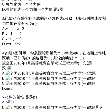
C.可简化为一个合力偶
D.可简化为一个力和一个力偶 题2图
3.已知动点弧坐标形成的运动方程为s=t-t2，则t=1s时的速度和
切向加速度分别为( )
A.v=-1，a=-2
B.v=-l，a=2
C.v=1，a=0
D.v=l，a=2
4.如题4图所示，匀质圆轮质量为m，半径为R，在地面上作纯
滚动。已知质心C的速度为v，则轮的动能T=（ ）
题4图
A.
B.
C.
D.mv
5.材料的塑性指标有( )
A.δ和ψ
B.
和ψ