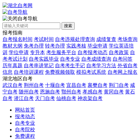
自考导航
搜索
报考指南
自考报名时间
考试时间
自考违规处理查询
成绩复查
考场查询
教材大纲
免考办理
转考办理
实践考核
毕业申请
学位英语培
训
学位申请
专升本
考生服务平台
自考报考动态
自考政策
自
考考试计划
自考实践毕业
自考专业
自考成绩查询
自考问答
历年真题
自考串讲笔记
自考考生手记
自考学习方法
外省自考
信息
自考培训课程
免费视频领取
模拟考试系统
自考网上报名
湖北地区自考
武汉自考
荆州自考
十堰自考
宜昌自考
襄樊自考
荆门自考
咸
宁自考
随州自考
恩施自考
鄂州自考
孝感自考
黄冈自考
黄石
自考
潜江自考
天门自考
仙桃自考
神农架自考
网站首页
报考动态
自考专业
自考院校
免费课程