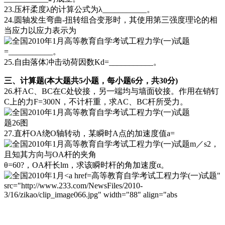
23.压杆柔度λ的计算公式为λ___________。
24.圆轴发生弯曲-扭转组合变形时，其使用第三强度理论的相
当应力以应力表示为
=___________。
25.自由落体冲击动荷因数Kd=___________。
三、计算题(本大题共5小题，每小题6分，共30分)
26.杆AC、BC在C处铰接，另一端均与墙面铰接。作用在销钉
C上的力F=300N，不计杆重，求AC、BC杆所受力。
题26图
27.直杆OA绕O轴转动，某瞬时A点的加速度值a=
m／s2，
且知其方向与OA杆的夹角
θ=60?，OA杆长lm，求该瞬时杆的角加速度α。
高等教育自学考试工程力学(一)试题"
src="http://www.233.com/NewsFiles/2010-
3/16/zikao/clip_image066.jpg" width="88" align="abs