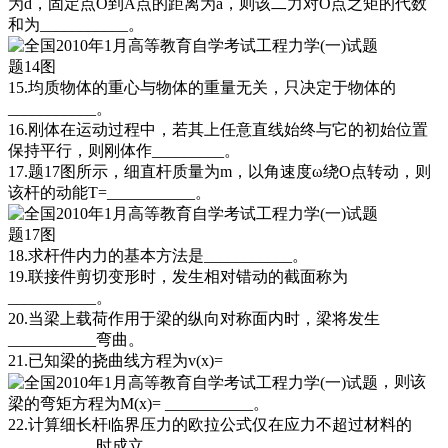
为d，固定点O到A点的距离为a，则该二力对O点之矩的代数
和为___________。
题14图
15.均质物体的重心与物体的重量无关，只决定于物体的
___________。
16.刚体在运动过程中，若其上任意直线始终与它的初始位置
保持平行，则刚体作_________。
17.题17图所示，细直杆质量为m，以角速度ω绕O点转动，则
该杆的动能T=___________。
题17图
18.求杆件内力的基本方法是___________。
19.联接件剪切变形时，发生相对错动的截面称为
___________。
20.当梁上载荷作用于梁的纵向对称面内时，梁将发生
___________弯曲。
21.已知梁的挠曲线方程为v(x)=
，则该
梁的弯矩方程为M(x)= ___________。
22.计算细长杆临界压力的欧拉公式仅在应力不超过材料的
___________时成立。