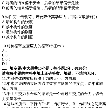
C.前者的结果偏于安全，后者的结果偏于危险
D.前者的结果偏于危险，后者的结果偏于安全
9.构件受冲击载荷，若要降低其动应力，可以采取措施( )
A.增加构件的强度
B.减小构件的强度
C.增加构件的刚度
D.减小构件的刚度
10.对称循环交变应力的循环特征r=( )
A.-1
B.0
C.0.5
D.1
二、填空题(本大题共15小题，每小题2分，共30分)
请在每小题的空格中填上正确答案。填错、不填均无分。
11.力对物体的效应取决于力的大小、方向和___________。
12.柔索约束的约束反力通过柔索与物体的连接点，沿柔索轴
线，方向___________。
13.平面汇交力系合成的结果是一个通过汇交点的合力，该合
力矢量等于___________。
14.题14图所示，平行力F=-F`，作用于A、B，作用线之间距离